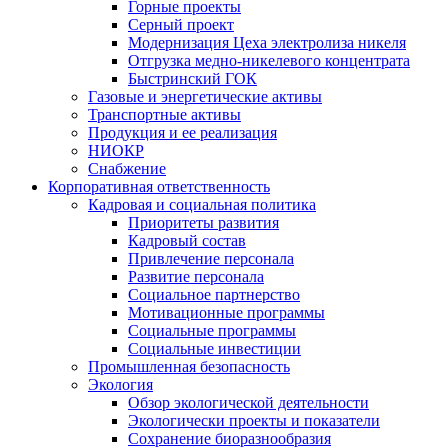
Горные проекты
Серный проект
Модернизация Цеха электролиза никеля
Отгрузка медно-никелевого концентрата
Быстринский ГОК
Газовые и энергетические активы
Транспортные активы
Продукция и ее реализация
НИОКР
Снабжение
Корпоративная ответственность
Кадровая и социальная политика
Приоритеты развития
Кадровый состав
Привлечение персонала
Развитие персонала
Социальное партнерство
Мотивационные программы
Социальные программы
Социальные инвестиции
Промышленная безопасность
Экология
Обзор экологической деятельности
Экологически проекты и показатели
Сохранение биоразнообразия