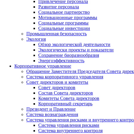
Привлечение персонала
Развитие персонала
Социальное партнерство
Мотивационные программы
Социальные программы
Социальные инвестиции
Промышленная безопасность
Экология
Обзор экологической деятельности
Экологически проекты и показатели
Сохранение биоразнообразия
Энергоэффективность
Корпоративное управление
Обращение Заместителя Председателя Совета дире
Система корпоративного управления
Совет директоров и комитеты
Совет директоров
Состав Совета директоров
Комитеты Совета директоров
Корпоративный секретарь
Президент и Правление
Система вознаграждения
Система управления рисками и внутреннего контро
Система управления рисками
Система внутреннего контроля