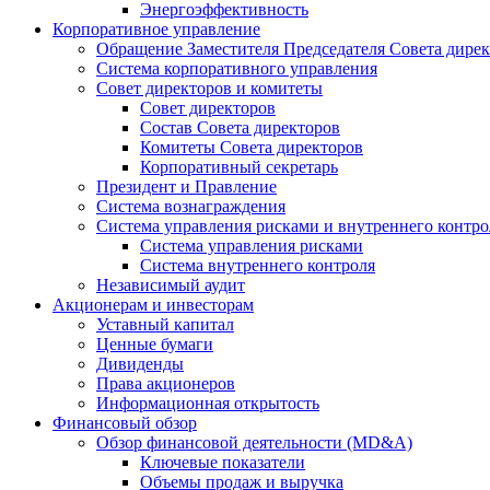
Энергоэффективность
Корпоративное управление
Обращение Заместителя Председателя Совета дире
Система корпоративного управления
Совет директоров и комитеты
Совет директоров
Состав Совета директоров
Комитеты Совета директоров
Корпоративный секретарь
Президент и Правление
Система вознаграждения
Система управления рисками и внутреннего контро
Система управления рисками
Система внутреннего контроля
Независимый аудит
Акционерам и инвесторам
Уставный капитал
Ценные бумаги
Дивиденды
Права акционеров
Информационная открытость
Финансовый обзор
Обзор финансовой деятельности (MD&A)
Ключевые показатели
Объемы продаж и выручка