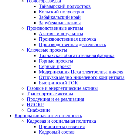
Геологоразведка
Таймырский полуостров
Кольский полуостров
Забайкальский край
Зарубежные активы
Производственные активы
Активы и результаты
Производственная цепочка
Производственная деятельность
Ключевые проекты
Талнахская обогатительная фабрика
Горные проекты
Серный проект
Модернизация Цеха электролиза никеля
Отгрузка медно-никелевого концентрата
Быстринский ГОК
Газовые и энергетические активы
Транспортные активы
Продукция и ее реализация
НИОКР
Снабжение
Корпоративная ответственность
Кадровая и социальная политика
Приоритеты развития
Кадровый состав