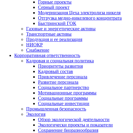
Горные проекты
Серный проект
Модернизация Цеха электролиза никеля
Отгрузка медно-никелевого концентрата
Быстринский ГОК
Газовые и энергетические активы
Транспортные активы
Продукция и ее реализация
НИОКР
Снабжение
Корпоративная ответственность
Кадровая и социальная политика
Приоритеты развития
Кадровый состав
Привлечение персонала
Развитие персонала
Социальное партнерство
Мотивационные программы
Социальные программы
Социальные инвестиции
Промышленная безопасность
Экология
Обзор экологической деятельности
Экологически проекты и показатели
Сохранение биоразнообразия