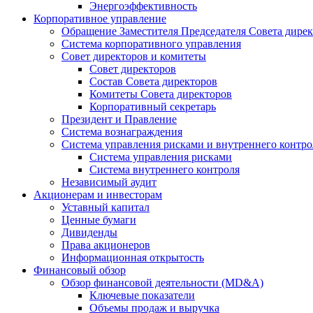
Энергоэффективность
Корпоративное управление
Обращение Заместителя Председателя Совета дире
Система корпоративного управления
Совет директоров и комитеты
Совет директоров
Состав Совета директоров
Комитеты Совета директоров
Корпоративный секретарь
Президент и Правление
Система вознаграждения
Система управления рисками и внутреннего контро
Система управления рисками
Система внутреннего контроля
Независимый аудит
Акционерам и инвесторам
Уставный капитал
Ценные бумаги
Дивиденды
Права акционеров
Информационная открытость
Финансовый обзор
Обзор финансовой деятельности (MD&A)
Ключевые показатели
Объемы продаж и выручка