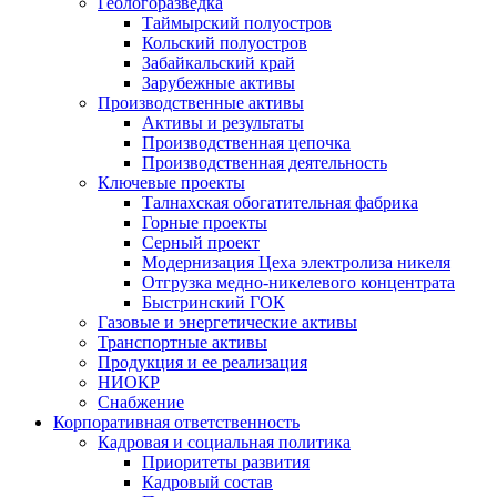
Геологоразведка
Таймырский полуостров
Кольский полуостров
Забайкальский край
Зарубежные активы
Производственные активы
Активы и результаты
Производственная цепочка
Производственная деятельность
Ключевые проекты
Талнахская обогатительная фабрика
Горные проекты
Серный проект
Модернизация Цеха электролиза никеля
Отгрузка медно-никелевого концентрата
Быстринский ГОК
Газовые и энергетические активы
Транспортные активы
Продукция и ее реализация
НИОКР
Снабжение
Корпоративная ответственность
Кадровая и социальная политика
Приоритеты развития
Кадровый состав