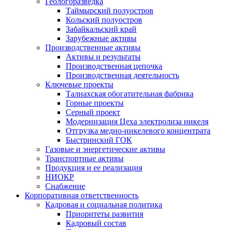
Геологоразведка
Таймырский полуостров
Кольский полуостров
Забайкальский край
Зарубежные активы
Производственные активы
Активы и результаты
Производственная цепочка
Производственная деятельность
Ключевые проекты
Талнахская обогатительная фабрика
Горные проекты
Серный проект
Модернизация Цеха электролиза никеля
Отгрузка медно-никелевого концентрата
Быстринский ГОК
Газовые и энергетические активы
Транспортные активы
Продукция и ее реализация
НИОКР
Снабжение
Корпоративная ответственность
Кадровая и социальная политика
Приоритеты развития
Кадровый состав