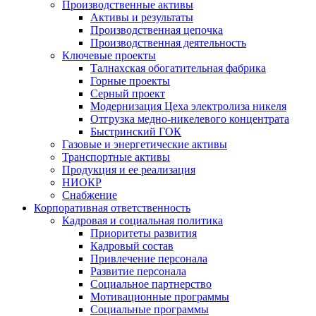
Производственные активы
Активы и результаты
Производственная цепочка
Производственная деятельность
Ключевые проекты
Талнахская обогатительная фабрика
Горные проекты
Серный проект
Модернизация Цеха электролиза никеля
Отгрузка медно-никелевого концентрата
Быстринский ГОК
Газовые и энергетические активы
Транспортные активы
Продукция и ее реализация
НИОКР
Снабжение
Корпоративная ответственность
Кадровая и социальная политика
Приоритеты развития
Кадровый состав
Привлечение персонала
Развитие персонала
Социальное партнерство
Мотивационные программы
Социальные программы