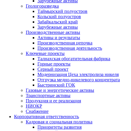
Зарубежные активы
Геологоразведка
Таймырский полуостров
Кольский полуостров
Забайкальский край
Зарубежные активы
Производственные активы
Активы и результаты
Производственная цепочка
Производственная деятельность
Ключевые проекты
Талнахская обогатительная фабрика
Горные проекты
Серный проект
Модернизация Цеха электролиза никеля
Отгрузка медно-никелевого концентрата
Быстринский ГОК
Газовые и энергетические активы
Транспортные активы
Продукция и ее реализация
НИОКР
Снабжение
Корпоративная ответственность
Кадровая и социальная политика
Приоритеты развития