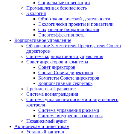
Социальные инвестиции
Промышленная безопасность
Экология
Обзор экологической деятельности
Экологически проекты и показатели
Сохранение биоразнообразия
Энергоэффективность
Корпоративное управление
Обращение Заместителя Председателя Совета
директоров
Система корпоративного управления
Совет директоров и комитеты
Совет директоров
Состав Совета директоров
Комитеты Совета директоров
Корпоративный секретарь
Президент и Правление
Система вознаграждения
Система управления рисками и внутреннего
контроля
Система управления рисками
Система внутреннего контроля
Независимый аудит
Акционерам и инвесторам
Уставный капитал