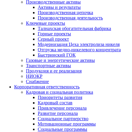
Производственные активы
Активы и результаты
Производственная цепочка
Производственная деятельность
Ключевые проекты
Талнахская обогатительная фабрика
Горные проекты
Серный проект
Модернизация Цеха электролиза никеля
Отгрузка медно-никелевого концентрата
Быстринский ГОК
Газовые и энергетические активы
Транспортные активы
Продукция и ее реализация
НИОКР
Снабжение
Корпоративная ответственность
Кадровая и социальная политика
Приоритеты развития
Кадровый состав
Привлечение персонала
Развитие персонала
Социальное партнерство
Мотивационные программы
Социальные программы