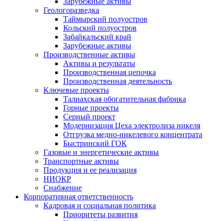
Зарубежные активы
Геологоразведка
Таймырский полуостров
Кольский полуостров
Забайкальский край
Зарубежные активы
Производственные активы
Активы и результаты
Производственная цепочка
Производственная деятельность
Ключевые проекты
Талнахская обогатительная фабрика
Горные проекты
Серный проект
Модернизация Цеха электролиза никеля
Отгрузка медно-никелевого концентрата
Быстринский ГОК
Газовые и энергетические активы
Транспортные активы
Продукция и ее реализация
НИОКР
Снабжение
Корпоративная ответственность
Кадровая и социальная политика
Приоритеты развития