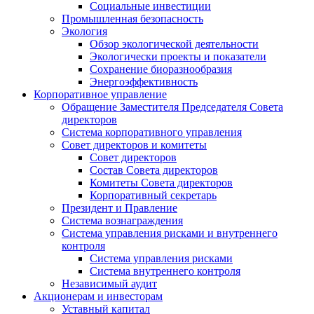
Социальные инвестиции
Промышленная безопасность
Экология
Обзор экологической деятельности
Экологически проекты и показатели
Сохранение биоразнообразия
Энергоэффективность
Корпоративное управление
Обращение Заместителя Председателя Совета
директоров
Система корпоративного управления
Совет директоров и комитеты
Совет директоров
Состав Совета директоров
Комитеты Совета директоров
Корпоративный секретарь
Президент и Правление
Система вознаграждения
Система управления рисками и внутреннего
контроля
Система управления рисками
Система внутреннего контроля
Независимый аудит
Акционерам и инвесторам
Уставный капитал