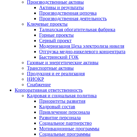
Производственные активы
Активы и результаты
Производственная цепочка
Производственная деятельность
Ключевые проекты
Талнахская обогатительная фабрика
Горные проекты
Серный проект
Модернизация Цеха электролиза никеля
Отгрузка медно-никелевого концентрата
Быстринский ГОК
Газовые и энергетические активы
Транспортные активы
Продукция и ее реализация
НИОКР
Снабжение
Корпоративная ответственность
Кадровая и социальная политика
Приоритеты развития
Кадровый состав
Привлечение персонала
Развитие персонала
Социальное партнерство
Мотивационные программы
Социальные программы