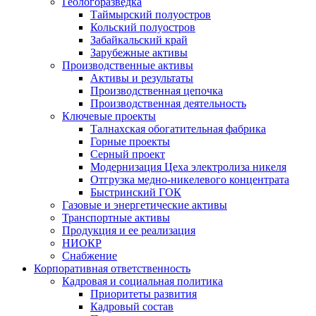
Геологоразведка
Таймырский полуостров
Кольский полуостров
Забайкальский край
Зарубежные активы
Производственные активы
Активы и результаты
Производственная цепочка
Производственная деятельность
Ключевые проекты
Талнахская обогатительная фабрика
Горные проекты
Серный проект
Модернизация Цеха электролиза никеля
Отгрузка медно-никелевого концентрата
Быстринский ГОК
Газовые и энергетические активы
Транспортные активы
Продукция и ее реализация
НИОКР
Снабжение
Корпоративная ответственность
Кадровая и социальная политика
Приоритеты развития
Кадровый состав