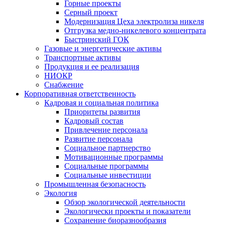
Горные проекты
Серный проект
Модернизация Цеха электролиза никеля
Отгрузка медно-никелевого концентрата
Быстринский ГОК
Газовые и энергетические активы
Транспортные активы
Продукция и ее реализация
НИОКР
Снабжение
Корпоративная ответственность
Кадровая и социальная политика
Приоритеты развития
Кадровый состав
Привлечение персонала
Развитие персонала
Социальное партнерство
Мотивационные программы
Социальные программы
Социальные инвестиции
Промышленная безопасность
Экология
Обзор экологической деятельности
Экологически проекты и показатели
Сохранение биоразнообразия