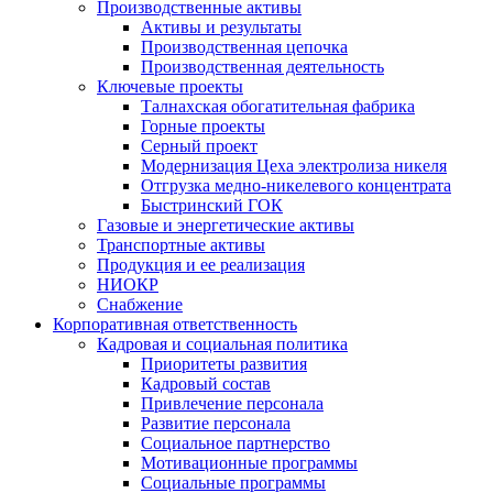
Производственные активы
Активы и результаты
Производственная цепочка
Производственная деятельность
Ключевые проекты
Талнахская обогатительная фабрика
Горные проекты
Серный проект
Модернизация Цеха электролиза никеля
Отгрузка медно-никелевого концентрата
Быстринский ГОК
Газовые и энергетические активы
Транспортные активы
Продукция и ее реализация
НИОКР
Снабжение
Корпоративная ответственность
Кадровая и социальная политика
Приоритеты развития
Кадровый состав
Привлечение персонала
Развитие персонала
Социальное партнерство
Мотивационные программы
Социальные программы