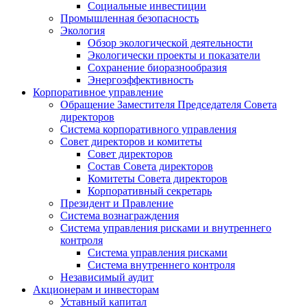
Социальные инвестиции
Промышленная безопасность
Экология
Обзор экологической деятельности
Экологически проекты и показатели
Сохранение биоразнообразия
Энергоэффективность
Корпоративное управление
Обращение Заместителя Председателя Совета
директоров
Система корпоративного управления
Совет директоров и комитеты
Совет директоров
Состав Совета директоров
Комитеты Совета директоров
Корпоративный секретарь
Президент и Правление
Система вознаграждения
Система управления рисками и внутреннего
контроля
Система управления рисками
Система внутреннего контроля
Независимый аудит
Акционерам и инвесторам
Уставный капитал