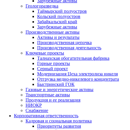
Зарубежные активы
Геологоразведка
Таймырский полуостров
Кольский полуостров
Забайкальский край
Зарубежные активы
Производственные активы
Активы и результаты
Производственная цепочка
Производственная деятельность
Ключевые проекты
Талнахская обогатительная фабрика
Горные проекты
Серный проект
Модернизация Цеха электролиза никеля
Отгрузка медно-никелевого концентрата
Быстринский ГОК
Газовые и энергетические активы
Транспортные активы
Продукция и ее реализация
НИОКР
Снабжение
Корпоративная ответственность
Кадровая и социальная политика
Приоритеты развития