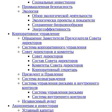
Социальные инвестиции
Промышленная безопасность
Экология
Обзор экологической деятельности
Экологически проекты и показатели
Сохранение биоразнообразия
Энергоэффективность
Корпоративное управление
Обращение Заместителя Председателя Совета
директоров
Система корпоративного управления
Совет директоров и комитеты
Совет директоров
Состав Совета директоров
Комитеты Совета директоров
Корпоративный секретарь
Президент и Правление
Система вознаграждения
Система управления рисками и внутреннего
контроля
Система управления рисками
Система внутреннего контроля
Независимый аудит
Акционерам и инвесторам
Уставный капитал