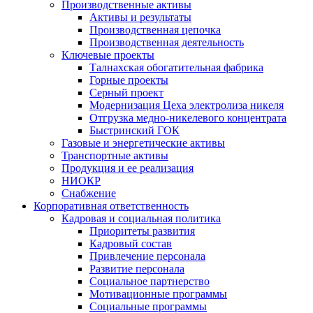
Производственные активы
Активы и результаты
Производственная цепочка
Производственная деятельность
Ключевые проекты
Талнахская обогатительная фабрика
Горные проекты
Серный проект
Модернизация Цеха электролиза никеля
Отгрузка медно-никелевого концентрата
Быстринский ГОК
Газовые и энергетические активы
Транспортные активы
Продукция и ее реализация
НИОКР
Снабжение
Корпоративная ответственность
Кадровая и социальная политика
Приоритеты развития
Кадровый состав
Привлечение персонала
Развитие персонала
Социальное партнерство
Мотивационные программы
Социальные программы