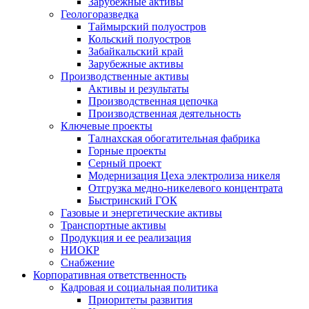
Зарубежные активы
Геологоразведка
Таймырский полуостров
Кольский полуостров
Забайкальский край
Зарубежные активы
Производственные активы
Активы и результаты
Производственная цепочка
Производственная деятельность
Ключевые проекты
Талнахская обогатительная фабрика
Горные проекты
Серный проект
Модернизация Цеха электролиза никеля
Отгрузка медно-никелевого концентрата
Быстринский ГОК
Газовые и энергетические активы
Транспортные активы
Продукция и ее реализация
НИОКР
Снабжение
Корпоративная ответственность
Кадровая и социальная политика
Приоритеты развития