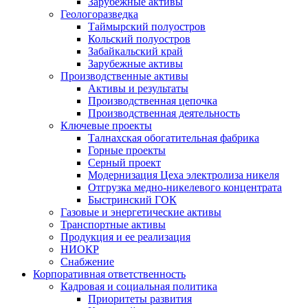
Зарубежные активы
Геологоразведка
Таймырский полуостров
Кольский полуостров
Забайкальский край
Зарубежные активы
Производственные активы
Активы и результаты
Производственная цепочка
Производственная деятельность
Ключевые проекты
Талнахская обогатительная фабрика
Горные проекты
Серный проект
Модернизация Цеха электролиза никеля
Отгрузка медно-никелевого концентрата
Быстринский ГОК
Газовые и энергетические активы
Транспортные активы
Продукция и ее реализация
НИОКР
Снабжение
Корпоративная ответственность
Кадровая и социальная политика
Приоритеты развития