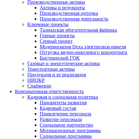
Производственные активы
Активы и результаты
Производственная цепочка
Производственная деятельность
Ключевые проекты
Талнахская обогатительная фабрика
Горные проекты
Серный проект
Модернизация Цеха электролиза никеля
Отгрузка медно-никелевого концентрата
Быстринский ГОК
Газовые и энергетические активы
Транспортные активы
Продукция и ее реализация
НИОКР
Снабжение
Корпоративная ответственность
Кадровая и социальная политика
Приоритеты развития
Кадровый состав
Привлечение персонала
Развитие персонала
Социальное партнерство
Мотивационные программы
Социальные программы