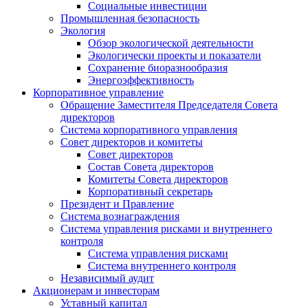
Социальные инвестиции
Промышленная безопасность
Экология
Обзор экологической деятельности
Экологически проекты и показатели
Сохранение биоразнообразия
Энергоэффективность
Корпоративное управление
Обращение Заместителя Председателя Совета
директоров
Система корпоративного управления
Совет директоров и комитеты
Совет директоров
Состав Совета директоров
Комитеты Совета директоров
Корпоративный секретарь
Президент и Правление
Система вознаграждения
Система управления рисками и внутреннего
контроля
Система управления рисками
Система внутреннего контроля
Независимый аудит
Акционерам и инвесторам
Уставный капитал