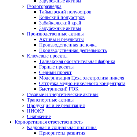
Зарубежные активы
Геологоразведка
Таймырский полуостров
Кольский полуостров
Забайкальский край
Зарубежные активы
Производственные активы
Активы и результаты
Производственная цепочка
Производственная деятельность
Ключевые проекты
Талнахская обогатительная фабрика
Горные проекты
Серный проект
Модернизация Цеха электролиза никеля
Отгрузка медно-никелевого концентрата
Быстринский ГОК
Газовые и энергетические активы
Транспортные активы
Продукция и ее реализация
НИОКР
Снабжение
Корпоративная ответственность
Кадровая и социальная политика
Приоритеты развития