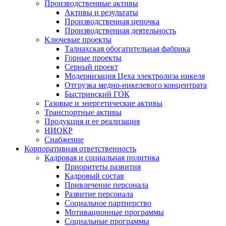
Производственные активы
Активы и результаты
Производственная цепочка
Производственная деятельность
Ключевые проекты
Талнахская обогатительная фабрика
Горные проекты
Серный проект
Модернизация Цеха электролиза никеля
Отгрузка медно-никелевого концентрата
Быстринский ГОК
Газовые и энергетические активы
Транспортные активы
Продукция и ее реализация
НИОКР
Снабжение
Корпоративная ответственность
Кадровая и социальная политика
Приоритеты развития
Кадровый состав
Привлечение персонала
Развитие персонала
Социальное партнерство
Мотивационные программы
Социальные программы