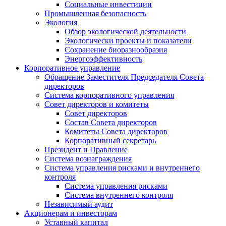
Социальные инвестиции
Промышленная безопасность
Экология
Обзор экологической деятельности
Экологически проекты и показатели
Сохранение биоразнообразия
Энергоэффективность
Корпоративное управление
Обращение Заместителя Председателя Совета
директоров
Система корпоративного управления
Совет директоров и комитеты
Совет директоров
Состав Совета директоров
Комитеты Совета директоров
Корпоративный секретарь
Президент и Правление
Система вознаграждения
Система управления рисками и внутреннего
контроля
Система управления рисками
Система внутреннего контроля
Независимый аудит
Акционерам и инвесторам
Уставный капитал