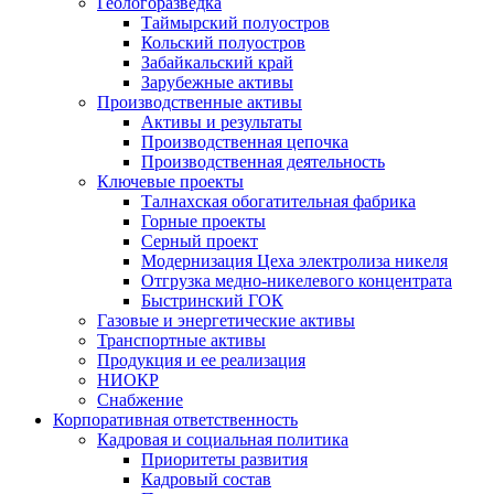
Геологоразведка
Таймырский полуостров
Кольский полуостров
Забайкальский край
Зарубежные активы
Производственные активы
Активы и результаты
Производственная цепочка
Производственная деятельность
Ключевые проекты
Талнахская обогатительная фабрика
Горные проекты
Серный проект
Модернизация Цеха электролиза никеля
Отгрузка медно-никелевого концентрата
Быстринский ГОК
Газовые и энергетические активы
Транспортные активы
Продукция и ее реализация
НИОКР
Снабжение
Корпоративная ответственность
Кадровая и социальная политика
Приоритеты развития
Кадровый состав