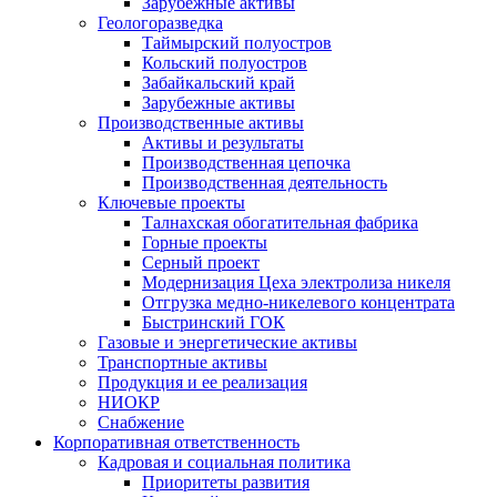
Зарубежные активы
Геологоразведка
Таймырский полуостров
Кольский полуостров
Забайкальский край
Зарубежные активы
Производственные активы
Активы и результаты
Производственная цепочка
Производственная деятельность
Ключевые проекты
Талнахская обогатительная фабрика
Горные проекты
Серный проект
Модернизация Цеха электролиза никеля
Отгрузка медно-никелевого концентрата
Быстринский ГОК
Газовые и энергетические активы
Транспортные активы
Продукция и ее реализация
НИОКР
Снабжение
Корпоративная ответственность
Кадровая и социальная политика
Приоритеты развития