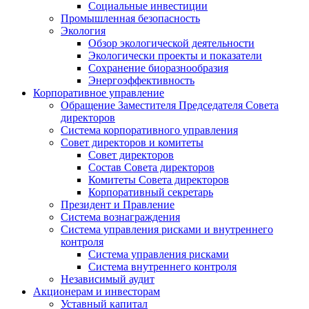
Социальные инвестиции
Промышленная безопасность
Экология
Обзор экологической деятельности
Экологически проекты и показатели
Сохранение биоразнообразия
Энергоэффективность
Корпоративное управление
Обращение Заместителя Председателя Совета
директоров
Система корпоративного управления
Совет директоров и комитеты
Совет директоров
Состав Совета директоров
Комитеты Совета директоров
Корпоративный секретарь
Президент и Правление
Система вознаграждения
Система управления рисками и внутреннего
контроля
Система управления рисками
Система внутреннего контроля
Независимый аудит
Акционерам и инвесторам
Уставный капитал