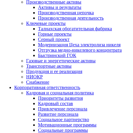
Производственные активы
Активы и результаты
Производственная цепочка
Производственная деятельность
Ключевые проекты
Талнахская обогатительная фабрика
Горные проекты
Серный проект
Модернизация Цеха электролиза никеля
Отгрузка медно-никелевого концентрата
Быстринский ГОК
Газовые и энергетические активы
Транспортные активы
Продукция и ее реализация
НИОКР
Снабжение
Корпоративная ответственность
Кадровая и социальная политика
Приоритеты развития
Кадровый состав
Привлечение персонала
Развитие персонала
Социальное партнерство
Мотивационные программы
Социальные программы