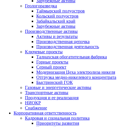
Зарубежные активы
Геологоразведка
Таймырский полуостров
Кольский полуостров
Забайкальский край
Зарубежные активы
Производственные активы
Активы и результаты
Производственная цепочка
Производственная деятельность
Ключевые проекты
Талнахская обогатительная фабрика
Горные проекты
Серный проект
Модернизация Цеха электролиза никеля
Отгрузка медно-никелевого концентрата
Быстринский ГОК
Газовые и энергетические активы
Транспортные активы
Продукция и ее реализация
НИОКР
Снабжение
Корпоративная ответственность
Кадровая и социальная политика
Приоритеты развития