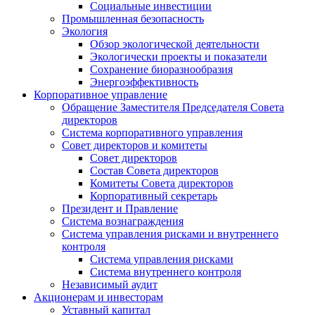
Социальные инвестиции
Промышленная безопасность
Экология
Обзор экологической деятельности
Экологически проекты и показатели
Сохранение биоразнообразия
Энергоэффективность
Корпоративное управление
Обращение Заместителя Председателя Совета
директоров
Система корпоративного управления
Совет директоров и комитеты
Совет директоров
Состав Совета директоров
Комитеты Совета директоров
Корпоративный секретарь
Президент и Правление
Система вознаграждения
Система управления рисками и внутреннего
контроля
Система управления рисками
Система внутреннего контроля
Независимый аудит
Акционерам и инвесторам
Уставный капитал