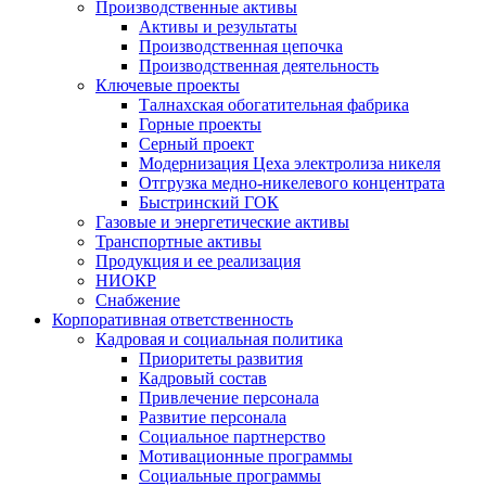
Производственные активы
Активы и результаты
Производственная цепочка
Производственная деятельность
Ключевые проекты
Талнахская обогатительная фабрика
Горные проекты
Серный проект
Модернизация Цеха электролиза никеля
Отгрузка медно-никелевого концентрата
Быстринский ГОК
Газовые и энергетические активы
Транспортные активы
Продукция и ее реализация
НИОКР
Снабжение
Корпоративная ответственность
Кадровая и социальная политика
Приоритеты развития
Кадровый состав
Привлечение персонала
Развитие персонала
Социальное партнерство
Мотивационные программы
Социальные программы