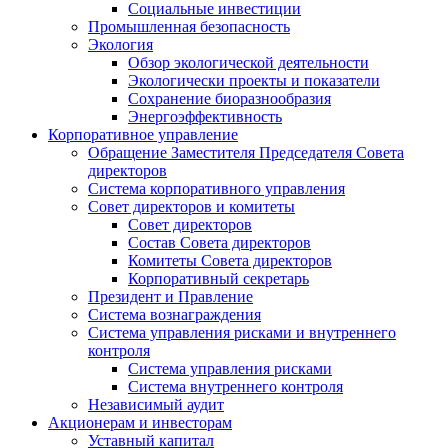
Социальные инвестиции
Промышленная безопасность
Экология
Обзор экологической деятельности
Экологически проекты и показатели
Сохранение биоразнообразия
Энергоэффективность
Корпоративное управление
Обращение Заместителя Председателя Совета
директоров
Система корпоративного управления
Совет директоров и комитеты
Совет директоров
Состав Совета директоров
Комитеты Совета директоров
Корпоративный секретарь
Президент и Правление
Система вознаграждения
Система управления рисками и внутреннего
контроля
Система управления рисками
Система внутреннего контроля
Независимый аудит
Акционерам и инвесторам
Уставный капитал