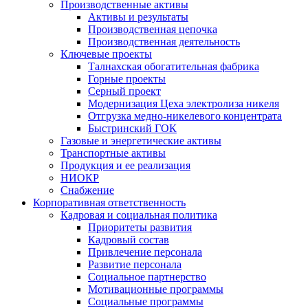
Производственные активы
Активы и результаты
Производственная цепочка
Производственная деятельность
Ключевые проекты
Талнахская обогатительная фабрика
Горные проекты
Серный проект
Модернизация Цеха электролиза никеля
Отгрузка медно-никелевого концентрата
Быстринский ГОК
Газовые и энергетические активы
Транспортные активы
Продукция и ее реализация
НИОКР
Снабжение
Корпоративная ответственность
Кадровая и социальная политика
Приоритеты развития
Кадровый состав
Привлечение персонала
Развитие персонала
Социальное партнерство
Мотивационные программы
Социальные программы