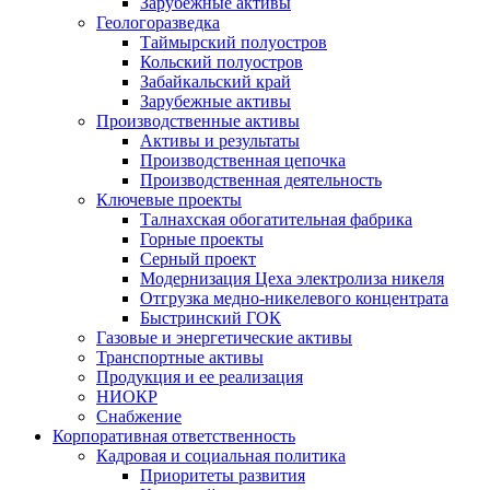
Зарубежные активы
Геологоразведка
Таймырский полуостров
Кольский полуостров
Забайкальский край
Зарубежные активы
Производственные активы
Активы и результаты
Производственная цепочка
Производственная деятельность
Ключевые проекты
Талнахская обогатительная фабрика
Горные проекты
Серный проект
Модернизация Цеха электролиза никеля
Отгрузка медно-никелевого концентрата
Быстринский ГОК
Газовые и энергетические активы
Транспортные активы
Продукция и ее реализация
НИОКР
Снабжение
Корпоративная ответственность
Кадровая и социальная политика
Приоритеты развития