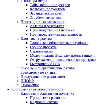
Геологоразведка
Таймырский полуостров
Кольский полуостров
Забайкальский край
Зарубежные активы
Производственные активы
Активы и результаты
Производственная цепочка
Производственная деятельность
Ключевые проекты
Талнахская обогатительная фабрика
Горные проекты
Серный проект
Модернизация Цеха электролиза никеля
Отгрузка медно-никелевого концентрата
Быстринский ГОК
Газовые и энергетические активы
Транспортные активы
Продукция и ее реализация
НИОКР
Снабжение
Корпоративная ответственность
Кадровая и социальная политика
Приоритеты развития
Кадровый состав