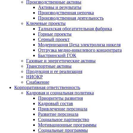
Производственные активы
Активы и результаты
Производственная цепочка
Производственная деятельность
Ключевые проекты
Талнахская обогатительная фабрика
Горные проекты
Серный проект
Модернизация Цеха электролиза никеля
Отгрузка медно-никелевого концентрата
Быстринский ГОК
Газовые и энергетические активы
Транспортные активы
Продукция и ее реализация
НИОКР
Снабжение
Корпоративная ответственность
Кадровая и социальная политика
Приоритеты развития
Кадровый состав
Привлечение персонала
Развитие персонала
Социальное партнерство
Мотивационные программы
Социальные программы