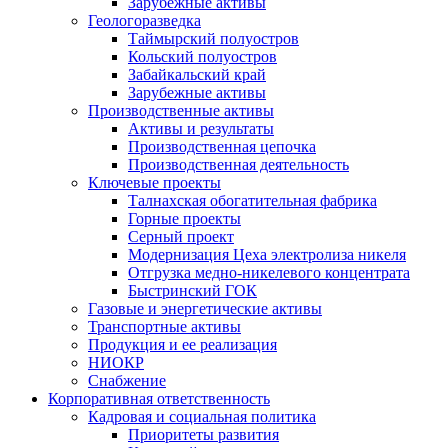
Зарубежные активы
Геологоразведка
Таймырский полуостров
Кольский полуостров
Забайкальский край
Зарубежные активы
Производственные активы
Активы и результаты
Производственная цепочка
Производственная деятельность
Ключевые проекты
Талнахская обогатительная фабрика
Горные проекты
Серный проект
Модернизация Цеха электролиза никеля
Отгрузка медно-никелевого концентрата
Быстринский ГОК
Газовые и энергетические активы
Транспортные активы
Продукция и ее реализация
НИОКР
Снабжение
Корпоративная ответственность
Кадровая и социальная политика
Приоритеты развития