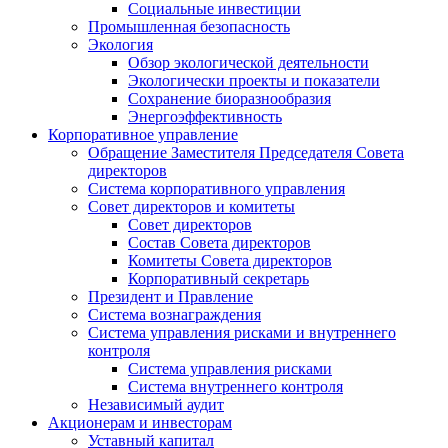
Социальные инвестиции
Промышленная безопасность
Экология
Обзор экологической деятельности
Экологически проекты и показатели
Сохранение биоразнообразия
Энергоэффективность
Корпоративное управление
Обращение Заместителя Председателя Совета
директоров
Система корпоративного управления
Совет директоров и комитеты
Совет директоров
Состав Совета директоров
Комитеты Совета директоров
Корпоративный секретарь
Президент и Правление
Система вознаграждения
Система управления рисками и внутреннего
контроля
Система управления рисками
Система внутреннего контроля
Независимый аудит
Акционерам и инвесторам
Уставный капитал