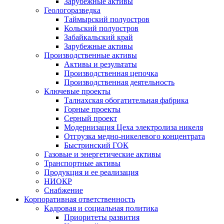
Зарубежные активы
Геологоразведка
Таймырский полуостров
Кольский полуостров
Забайкальский край
Зарубежные активы
Производственные активы
Активы и результаты
Производственная цепочка
Производственная деятельность
Ключевые проекты
Талнахская обогатительная фабрика
Горные проекты
Серный проект
Модернизация Цеха электролиза никеля
Отгрузка медно-никелевого концентрата
Быстринский ГОК
Газовые и энергетические активы
Транспортные активы
Продукция и ее реализация
НИОКР
Снабжение
Корпоративная ответственность
Кадровая и социальная политика
Приоритеты развития