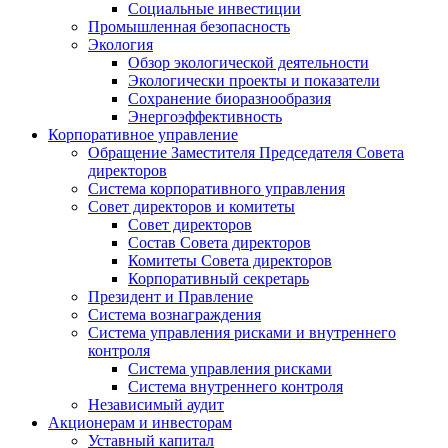
Социальные инвестиции
Промышленная безопасность
Экология
Обзор экологической деятельности
Экологически проекты и показатели
Сохранение биоразнообразия
Энергоэффективность
Корпоративное управление
Обращение Заместителя Председателя Совета
директоров
Система корпоративного управления
Совет директоров и комитеты
Совет директоров
Состав Совета директоров
Комитеты Совета директоров
Корпоративный секретарь
Президент и Правление
Система вознаграждения
Система управления рисками и внутреннего
контроля
Система управления рисками
Система внутреннего контроля
Независимый аудит
Акционерам и инвесторам
Уставный капитал