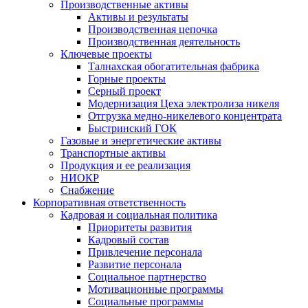
Производственные активы
Активы и результаты
Производственная цепочка
Производственная деятельность
Ключевые проекты
Талнахская обогатительная фабрика
Горные проекты
Серный проект
Модернизация Цеха электролиза никеля
Отгрузка медно-никелевого концентрата
Быстринский ГОК
Газовые и энергетические активы
Транспортные активы
Продукция и ее реализация
НИОКР
Снабжение
Корпоративная ответственность
Кадровая и социальная политика
Приоритеты развития
Кадровый состав
Привлечение персонала
Развитие персонала
Социальное партнерство
Мотивационные программы
Социальные программы