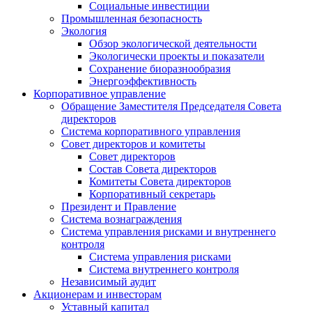
Социальные инвестиции
Промышленная безопасность
Экология
Обзор экологической деятельности
Экологически проекты и показатели
Сохранение биоразнообразия
Энергоэффективность
Корпоративное управление
Обращение Заместителя Председателя Совета
директоров
Система корпоративного управления
Совет директоров и комитеты
Совет директоров
Состав Совета директоров
Комитеты Совета директоров
Корпоративный секретарь
Президент и Правление
Система вознаграждения
Система управления рисками и внутреннего
контроля
Система управления рисками
Система внутреннего контроля
Независимый аудит
Акционерам и инвесторам
Уставный капитал