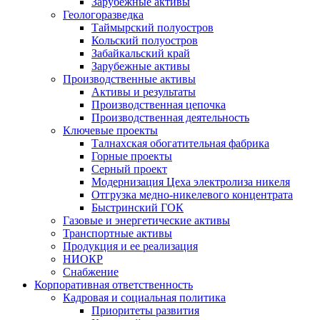
Зарубежные активы
Геологоразведка
Таймырский полуостров
Кольский полуостров
Забайкальский край
Зарубежные активы
Производственные активы
Активы и результаты
Производственная цепочка
Производственная деятельность
Ключевые проекты
Талнахская обогатительная фабрика
Горные проекты
Серный проект
Модернизация Цеха электролиза никеля
Отгрузка медно-никелевого концентрата
Быстринский ГОК
Газовые и энергетические активы
Транспортные активы
Продукция и ее реализация
НИОКР
Снабжение
Корпоративная ответственность
Кадровая и социальная политика
Приоритеты развития