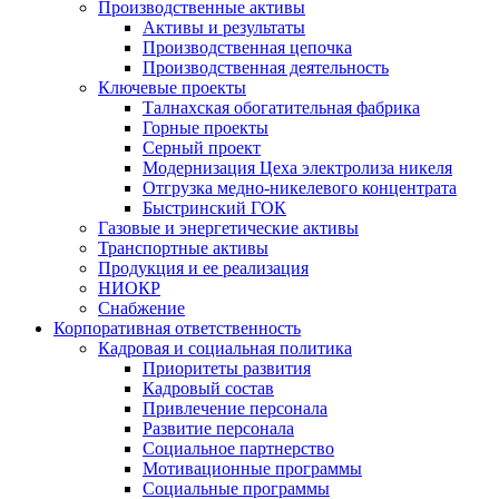
Производственные активы
Активы и результаты
Производственная цепочка
Производственная деятельность
Ключевые проекты
Талнахская обогатительная фабрика
Горные проекты
Серный проект
Модернизация Цеха электролиза никеля
Отгрузка медно-никелевого концентрата
Быстринский ГОК
Газовые и энергетические активы
Транспортные активы
Продукция и ее реализация
НИОКР
Снабжение
Корпоративная ответственность
Кадровая и социальная политика
Приоритеты развития
Кадровый состав
Привлечение персонала
Развитие персонала
Социальное партнерство
Мотивационные программы
Социальные программы