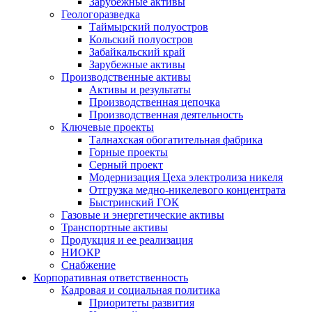
Зарубежные активы
Геологоразведка
Таймырский полуостров
Кольский полуостров
Забайкальский край
Зарубежные активы
Производственные активы
Активы и результаты
Производственная цепочка
Производственная деятельность
Ключевые проекты
Талнахская обогатительная фабрика
Горные проекты
Серный проект
Модернизация Цеха электролиза никеля
Отгрузка медно-никелевого концентрата
Быстринский ГОК
Газовые и энергетические активы
Транспортные активы
Продукция и ее реализация
НИОКР
Снабжение
Корпоративная ответственность
Кадровая и социальная политика
Приоритеты развития