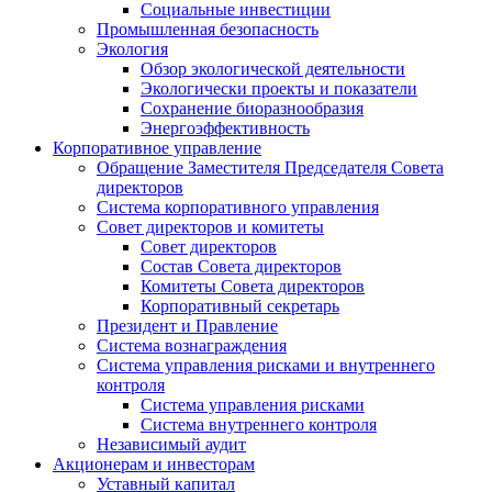
Социальные инвестиции
Промышленная безопасность
Экология
Обзор экологической деятельности
Экологически проекты и показатели
Сохранение биоразнообразия
Энергоэффективность
Корпоративное управление
Обращение Заместителя Председателя Совета
директоров
Система корпоративного управления
Совет директоров и комитеты
Совет директоров
Состав Совета директоров
Комитеты Совета директоров
Корпоративный секретарь
Президент и Правление
Система вознаграждения
Система управления рисками и внутреннего
контроля
Система управления рисками
Система внутреннего контроля
Независимый аудит
Акционерам и инвесторам
Уставный капитал