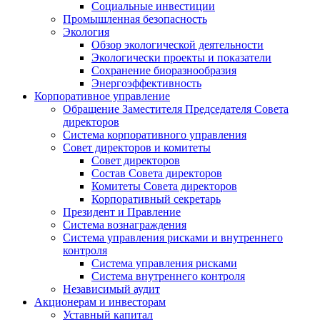
Социальные инвестиции
Промышленная безопасность
Экология
Обзор экологической деятельности
Экологически проекты и показатели
Сохранение биоразнообразия
Энергоэффективность
Корпоративное управление
Обращение Заместителя Председателя Совета
директоров
Система корпоративного управления
Совет директоров и комитеты
Совет директоров
Состав Совета директоров
Комитеты Совета директоров
Корпоративный секретарь
Президент и Правление
Система вознаграждения
Система управления рисками и внутреннего
контроля
Система управления рисками
Система внутреннего контроля
Независимый аудит
Акционерам и инвесторам
Уставный капитал