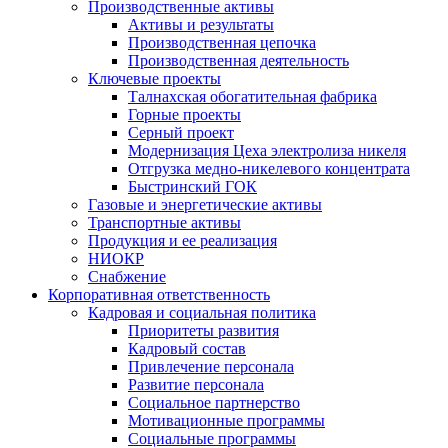
Производственные активы
Активы и результаты
Производственная цепочка
Производственная деятельность
Ключевые проекты
Талнахская обогатительная фабрика
Горные проекты
Серный проект
Модернизация Цеха электролиза никеля
Отгрузка медно-никелевого концентрата
Быстринский ГОК
Газовые и энергетические активы
Транспортные активы
Продукция и ее реализация
НИОКР
Снабжение
Корпоративная ответственность
Кадровая и социальная политика
Приоритеты развития
Кадровый состав
Привлечение персонала
Развитие персонала
Социальное партнерство
Мотивационные программы
Социальные программы