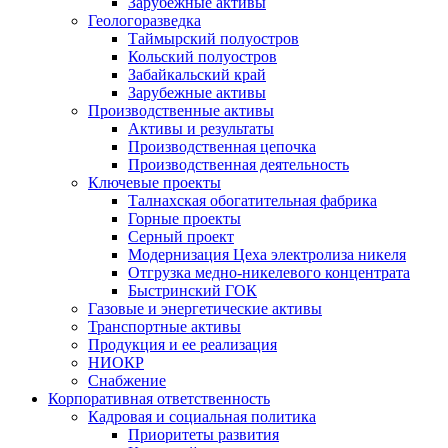
Зарубежные активы
Геологоразведка
Таймырский полуостров
Кольский полуостров
Забайкальский край
Зарубежные активы
Производственные активы
Активы и результаты
Производственная цепочка
Производственная деятельность
Ключевые проекты
Талнахская обогатительная фабрика
Горные проекты
Серный проект
Модернизация Цеха электролиза никеля
Отгрузка медно-никелевого концентрата
Быстринский ГОК
Газовые и энергетические активы
Транспортные активы
Продукция и ее реализация
НИОКР
Снабжение
Корпоративная ответственность
Кадровая и социальная политика
Приоритеты развития