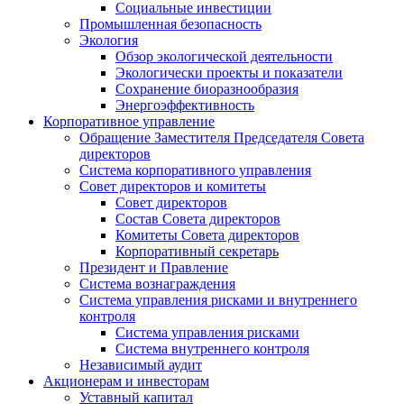
Социальные инвестиции
Промышленная безопасность
Экология
Обзор экологической деятельности
Экологически проекты и показатели
Сохранение биоразнообразия
Энергоэффективность
Корпоративное управление
Обращение Заместителя Председателя Совета
директоров
Система корпоративного управления
Совет директоров и комитеты
Совет директоров
Состав Совета директоров
Комитеты Совета директоров
Корпоративный секретарь
Президент и Правление
Система вознаграждения
Система управления рисками и внутреннего
контроля
Система управления рисками
Система внутреннего контроля
Независимый аудит
Акционерам и инвесторам
Уставный капитал