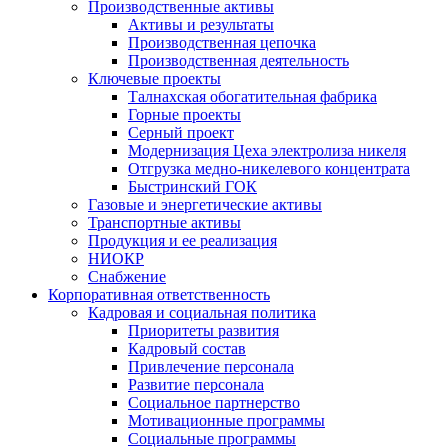
Производственные активы
Активы и результаты
Производственная цепочка
Производственная деятельность
Ключевые проекты
Талнахская обогатительная фабрика
Горные проекты
Серный проект
Модернизация Цеха электролиза никеля
Отгрузка медно-никелевого концентрата
Быстринский ГОК
Газовые и энергетические активы
Транспортные активы
Продукция и ее реализация
НИОКР
Снабжение
Корпоративная ответственность
Кадровая и социальная политика
Приоритеты развития
Кадровый состав
Привлечение персонала
Развитие персонала
Социальное партнерство
Мотивационные программы
Социальные программы