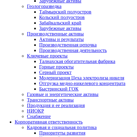
Зарубежные активы
Геологоразведка
Таймырский полуостров
Кольский полуостров
Забайкальский край
Зарубежные активы
Производственные активы
Активы и результаты
Производственная цепочка
Производственная деятельность
Ключевые проекты
Талнахская обогатительная фабрика
Горные проекты
Серный проект
Модернизация Цеха электролиза никеля
Отгрузка медно-никелевого концентрата
Быстринский ГОК
Газовые и энергетические активы
Транспортные активы
Продукция и ее реализация
НИОКР
Снабжение
Корпоративная ответственность
Кадровая и социальная политика
Приоритеты развития