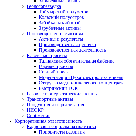
Зарубежные активы
Геологоразведка
Таймырский полуостров
Кольский полуостров
Забайкальский край
Зарубежные активы
Производственные активы
Активы и результаты
Производственная цепочка
Производственная деятельность
Ключевые проекты
Талнахская обогатительная фабрика
Горные проекты
Серный проект
Модернизация Цеха электролиза никеля
Отгрузка медно-никелевого концентрата
Быстринский ГОК
Газовые и энергетические активы
Транспортные активы
Продукция и ее реализация
НИОКР
Снабжение
Корпоративная ответственность
Кадровая и социальная политика
Приоритеты развития