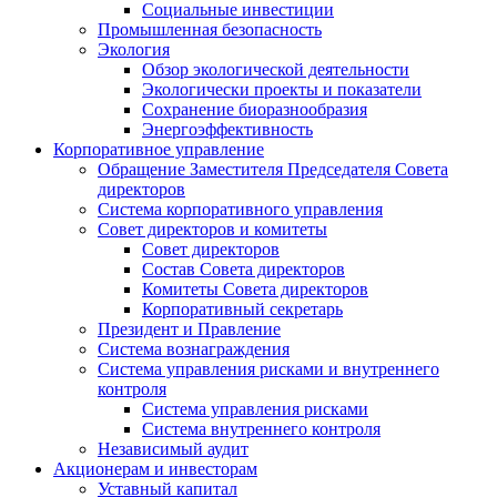
Социальные инвестиции
Промышленная безопасность
Экология
Обзор экологической деятельности
Экологически проекты и показатели
Сохранение биоразнообразия
Энергоэффективность
Корпоративное управление
Обращение Заместителя Председателя Совета
директоров
Система корпоративного управления
Совет директоров и комитеты
Совет директоров
Состав Совета директоров
Комитеты Совета директоров
Корпоративный секретарь
Президент и Правление
Система вознаграждения
Система управления рисками и внутреннего
контроля
Система управления рисками
Система внутреннего контроля
Независимый аудит
Акционерам и инвесторам
Уставный капитал