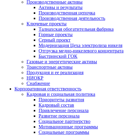
Производственные активы
Активы и результаты
Производственная цепочка
Производственная деятельность
Ключевые проекты
Талнахская обогатительная фабрика
Горные проекты
Серный проект
Модернизация Цеха электролиза никеля
Отгрузка медно-никелевого концентрата
Быстринский ГОК
Газовые и энергетические активы
Транспортные активы
Продукция и ее реализация
НИОКР
Снабжение
Корпоративная ответственность
Кадровая и социальная политика
Приоритеты развития
Кадровый состав
Привлечение персонала
Развитие персонала
Социальное партнерство
Мотивационные программы
Социальные программы