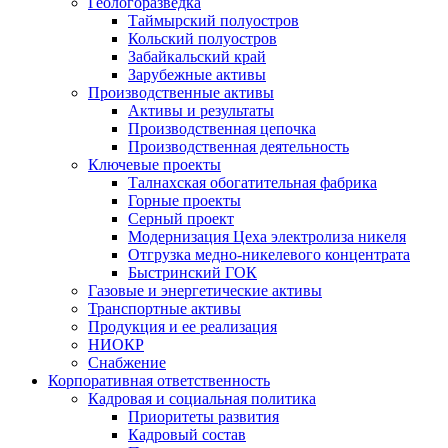
Геологоразведка
Таймырский полуостров
Кольский полуостров
Забайкальский край
Зарубежные активы
Производственные активы
Активы и результаты
Производственная цепочка
Производственная деятельность
Ключевые проекты
Талнахская обогатительная фабрика
Горные проекты
Серный проект
Модернизация Цеха электролиза никеля
Отгрузка медно-никелевого концентрата
Быстринский ГОК
Газовые и энергетические активы
Транспортные активы
Продукция и ее реализация
НИОКР
Снабжение
Корпоративная ответственность
Кадровая и социальная политика
Приоритеты развития
Кадровый состав