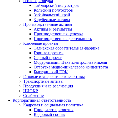
Геологоразведка
Таймырский полуостров
Кольский полуостров
Забайкальский край
Зарубежные активы
Производственные активы
Активы и результаты
Производственная цепочка
Производственная деятельность
Ключевые проекты
Талнахская обогатительная фабрика
Горные проекты
Серный проект
Модернизация Цеха электролиза никеля
Отгрузка медно-никелевого концентрата
Быстринский ГОК
Газовые и энергетические активы
Транспортные активы
Продукция и ее реализация
НИОКР
Снабжение
Корпоративная ответственность
Кадровая и социальная политика
Приоритеты развития
Кадровый состав