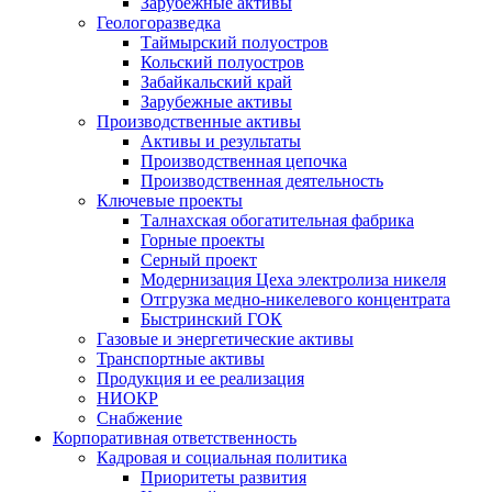
Зарубежные активы
Геологоразведка
Таймырский полуостров
Кольский полуостров
Забайкальский край
Зарубежные активы
Производственные активы
Активы и результаты
Производственная цепочка
Производственная деятельность
Ключевые проекты
Талнахская обогатительная фабрика
Горные проекты
Серный проект
Модернизация Цеха электролиза никеля
Отгрузка медно-никелевого концентрата
Быстринский ГОК
Газовые и энергетические активы
Транспортные активы
Продукция и ее реализация
НИОКР
Снабжение
Корпоративная ответственность
Кадровая и социальная политика
Приоритеты развития