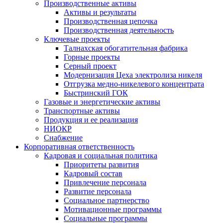
Производственные активы
Активы и результаты
Производственная цепочка
Производственная деятельность
Ключевые проекты
Талнахская обогатительная фабрика
Горные проекты
Серный проект
Модернизация Цеха электролиза никеля
Отгрузка медно-никелевого концентрата
Быстринский ГОК
Газовые и энергетические активы
Транспортные активы
Продукция и ее реализация
НИОКР
Снабжение
Корпоративная ответственность
Кадровая и социальная политика
Приоритеты развития
Кадровый состав
Привлечение персонала
Развитие персонала
Социальное партнерство
Мотивационные программы
Социальные программы