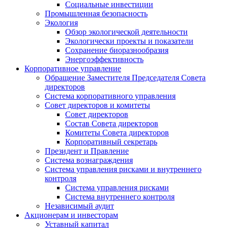
Социальные инвестиции
Промышленная безопасность
Экология
Обзор экологической деятельности
Экологически проекты и показатели
Сохранение биоразнообразия
Энергоэффективность
Корпоративное управление
Обращение Заместителя Председателя Совета
директоров
Система корпоративного управления
Совет директоров и комитеты
Совет директоров
Состав Совета директоров
Комитеты Совета директоров
Корпоративный секретарь
Президент и Правление
Система вознаграждения
Система управления рисками и внутреннего
контроля
Система управления рисками
Система внутреннего контроля
Независимый аудит
Акционерам и инвесторам
Уставный капитал