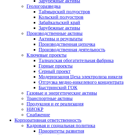
Зарубежные активы
Геологоразведка
Таймырский полуостров
Кольский полуостров
Забайкальский край
Зарубежные активы
Производственные активы
Активы и результаты
Производственная цепочка
Производственная деятельность
Ключевые проекты
Талнахская обогатительная фабрика
Горные проекты
Серный проект
Модернизация Цеха электролиза никеля
Отгрузка медно-никелевого концентрата
Быстринский ГОК
Газовые и энергетические активы
Транспортные активы
Продукция и ее реализация
НИОКР
Снабжение
Корпоративная ответственность
Кадровая и социальная политика
Приоритеты развития