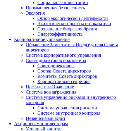
Социальные инвестиции
Промышленная безопасность
Экология
Обзор экологической деятельности
Экологически проекты и показатели
Сохранение биоразнообразия
Энергоэффективность
Корпоративное управление
Обращение Заместителя Председателя Совета
директоров
Система корпоративного управления
Совет директоров и комитеты
Совет директоров
Состав Совета директоров
Комитеты Совета директоров
Корпоративный секретарь
Президент и Правление
Система вознаграждения
Система управления рисками и внутреннего
контроля
Система управления рисками
Система внутреннего контроля
Независимый аудит
Акционерам и инвесторам
Уставный капитал