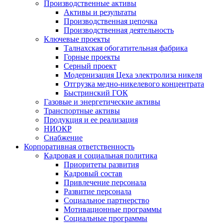
Производственные активы
Активы и результаты
Производственная цепочка
Производственная деятельность
Ключевые проекты
Талнахская обогатительная фабрика
Горные проекты
Серный проект
Модернизация Цеха электролиза никеля
Отгрузка медно-никелевого концентрата
Быстринский ГОК
Газовые и энергетические активы
Транспортные активы
Продукция и ее реализация
НИОКР
Снабжение
Корпоративная ответственность
Кадровая и социальная политика
Приоритеты развития
Кадровый состав
Привлечение персонала
Развитие персонала
Социальное партнерство
Мотивационные программы
Социальные программы