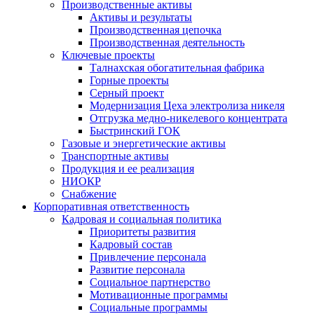
Производственные активы
Активы и результаты
Производственная цепочка
Производственная деятельность
Ключевые проекты
Талнахская обогатительная фабрика
Горные проекты
Серный проект
Модернизация Цеха электролиза никеля
Отгрузка медно-никелевого концентрата
Быстринский ГОК
Газовые и энергетические активы
Транспортные активы
Продукция и ее реализация
НИОКР
Снабжение
Корпоративная ответственность
Кадровая и социальная политика
Приоритеты развития
Кадровый состав
Привлечение персонала
Развитие персонала
Социальное партнерство
Мотивационные программы
Социальные программы