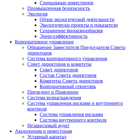
Социальные инвестиции
Промышленная безопасность
Экология
Обзор экологической деятельности
Экологически проекты и показатели
Сохранение биоразнообразия
Энергоэффективность
Корпоративное управление
Обращение Заместителя Председателя Совета
директоров
Система корпоративного управления
Совет директоров и комитеты
Совет директоров
Состав Совета директоров
Комитеты Совета директоров
Корпоративный секретарь
Президент и Правление
Система вознаграждения
Система управления рисками и внутреннего
контроля
Система управления рисками
Система внутреннего контроля
Независимый аудит
Акционерам и инвесторам
Уставный капитал