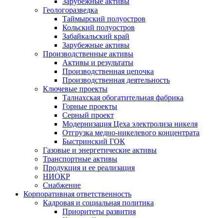
Зарубежные активы
Геологоразведка
Таймырский полуостров
Кольский полуостров
Забайкальский край
Зарубежные активы
Производственные активы
Активы и результаты
Производственная цепочка
Производственная деятельность
Ключевые проекты
Талнахская обогатительная фабрика
Горные проекты
Серный проект
Модернизация Цеха электролиза никеля
Отгрузка медно-никелевого концентрата
Быстринский ГОК
Газовые и энергетические активы
Транспортные активы
Продукция и ее реализация
НИОКР
Снабжение
Корпоративная ответственность
Кадровая и социальная политика
Приоритеты развития