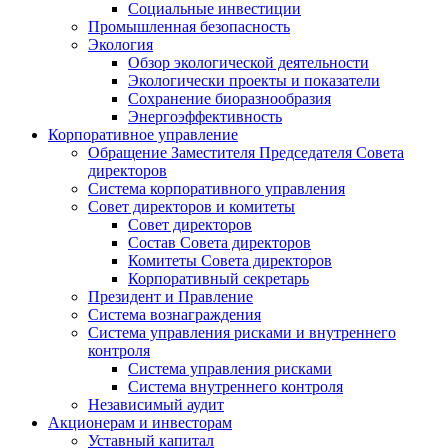
Социальные инвестиции
Промышленная безопасность
Экология
Обзор экологической деятельности
Экологически проекты и показатели
Сохранение биоразнообразия
Энергоэффективность
Корпоративное управление
Обращение Заместителя Председателя Совета
директоров
Система корпоративного управления
Совет директоров и комитеты
Совет директоров
Состав Совета директоров
Комитеты Совета директоров
Корпоративный секретарь
Президент и Правление
Система вознаграждения
Система управления рисками и внутреннего
контроля
Система управления рисками
Система внутреннего контроля
Независимый аудит
Акционерам и инвесторам
Уставный капитал