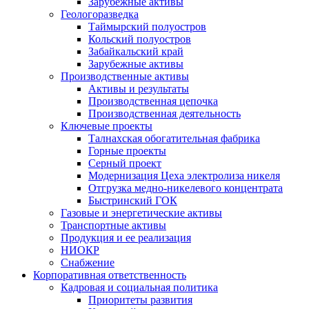
Зарубежные активы
Геологоразведка
Таймырский полуостров
Кольский полуостров
Забайкальский край
Зарубежные активы
Производственные активы
Активы и результаты
Производственная цепочка
Производственная деятельность
Ключевые проекты
Талнахская обогатительная фабрика
Горные проекты
Серный проект
Модернизация Цеха электролиза никеля
Отгрузка медно-никелевого концентрата
Быстринский ГОК
Газовые и энергетические активы
Транспортные активы
Продукция и ее реализация
НИОКР
Снабжение
Корпоративная ответственность
Кадровая и социальная политика
Приоритеты развития