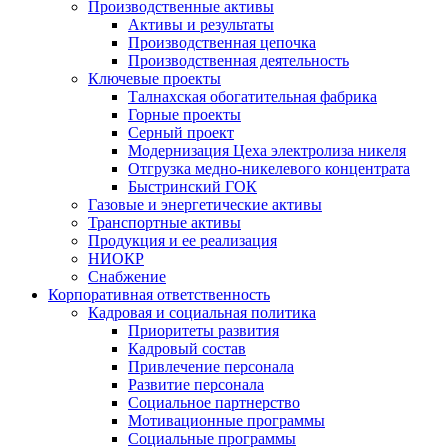
Производственные активы
Активы и результаты
Производственная цепочка
Производственная деятельность
Ключевые проекты
Талнахская обогатительная фабрика
Горные проекты
Серный проект
Модернизация Цеха электролиза никеля
Отгрузка медно-никелевого концентрата
Быстринский ГОК
Газовые и энергетические активы
Транспортные активы
Продукция и ее реализация
НИОКР
Снабжение
Корпоративная ответственность
Кадровая и социальная политика
Приоритеты развития
Кадровый состав
Привлечение персонала
Развитие персонала
Социальное партнерство
Мотивационные программы
Социальные программы