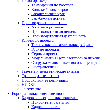
Геологоразведка
Таймырский полуостров
Кольский полуостров
Забайкальский край
Зарубежные активы
Производственные активы
Активы и результаты
Производственная цепочка
Производственная деятельность
Ключевые проекты
Талнахская обогатительная фабрика
Горные проекты
Серный проект
Модернизация Цеха электролиза никеля
Отгрузка медно-никелевого концентрата
Быстринский ГОК
Газовые и энергетические активы
Транспортные активы
Продукция и ее реализация
НИОКР
Снабжение
Корпоративная ответственность
Кадровая и социальная политика
Приоритеты развития
Кадровый состав