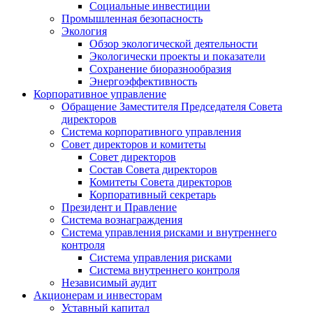
Социальные инвестиции
Промышленная безопасность
Экология
Обзор экологической деятельности
Экологически проекты и показатели
Сохранение биоразнообразия
Энергоэффективность
Корпоративное управление
Обращение Заместителя Председателя Совета
директоров
Система корпоративного управления
Совет директоров и комитеты
Совет директоров
Состав Совета директоров
Комитеты Совета директоров
Корпоративный секретарь
Президент и Правление
Система вознаграждения
Система управления рисками и внутреннего
контроля
Система управления рисками
Система внутреннего контроля
Независимый аудит
Акционерам и инвесторам
Уставный капитал