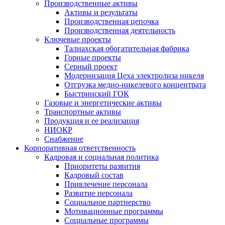
Производственные активы
Активы и результаты
Производственная цепочка
Производственная деятельность
Ключевые проекты
Талнахская обогатительная фабрика
Горные проекты
Серный проект
Модернизация Цеха электролиза никеля
Отгрузка медно-никелевого концентрата
Быстринский ГОК
Газовые и энергетические активы
Транспортные активы
Продукция и ее реализация
НИОКР
Снабжение
Корпоративная ответственность
Кадровая и социальная политика
Приоритеты развития
Кадровый состав
Привлечение персонала
Развитие персонала
Социальное партнерство
Мотивационные программы
Социальные программы