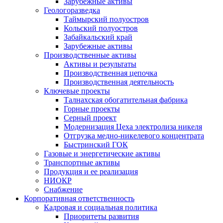
Зарубежные активы
Геологоразведка
Таймырский полуостров
Кольский полуостров
Забайкальский край
Зарубежные активы
Производственные активы
Активы и результаты
Производственная цепочка
Производственная деятельность
Ключевые проекты
Талнахская обогатительная фабрика
Горные проекты
Серный проект
Модернизация Цеха электролиза никеля
Отгрузка медно-никелевого концентрата
Быстринский ГОК
Газовые и энергетические активы
Транспортные активы
Продукция и ее реализация
НИОКР
Снабжение
Корпоративная ответственность
Кадровая и социальная политика
Приоритеты развития