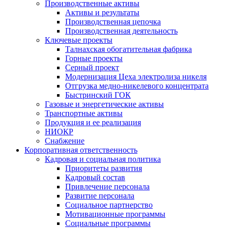
Производственные активы
Активы и результаты
Производственная цепочка
Производственная деятельность
Ключевые проекты
Талнахская обогатительная фабрика
Горные проекты
Серный проект
Модернизация Цеха электролиза никеля
Отгрузка медно-никелевого концентрата
Быстринский ГОК
Газовые и энергетические активы
Транспортные активы
Продукция и ее реализация
НИОКР
Снабжение
Корпоративная ответственность
Кадровая и социальная политика
Приоритеты развития
Кадровый состав
Привлечение персонала
Развитие персонала
Социальное партнерство
Мотивационные программы
Социальные программы