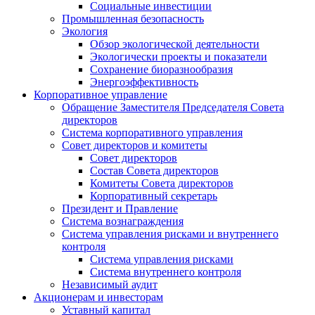
Социальные инвестиции
Промышленная безопасность
Экология
Обзор экологической деятельности
Экологически проекты и показатели
Сохранение биоразнообразия
Энергоэффективность
Корпоративное управление
Обращение Заместителя Председателя Совета
директоров
Система корпоративного управления
Совет директоров и комитеты
Совет директоров
Состав Совета директоров
Комитеты Совета директоров
Корпоративный секретарь
Президент и Правление
Система вознаграждения
Система управления рисками и внутреннего
контроля
Система управления рисками
Система внутреннего контроля
Независимый аудит
Акционерам и инвесторам
Уставный капитал