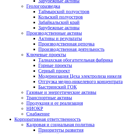
Зарубежные активы
Геологоразведка
Таймырский полуостров
Кольский полуостров
Забайкальский край
Зарубежные активы
Производственные активы
Активы и результаты
Производственная цепочка
Производственная деятельность
Ключевые проекты
Талнахская обогатительная фабрика
Горные проекты
Серный проект
Модернизация Цеха электролиза никеля
Отгрузка медно-никелевого концентрата
Быстринский ГОК
Газовые и энергетические активы
Транспортные активы
Продукция и ее реализация
НИОКР
Снабжение
Корпоративная ответственность
Кадровая и социальная политика
Приоритеты развития