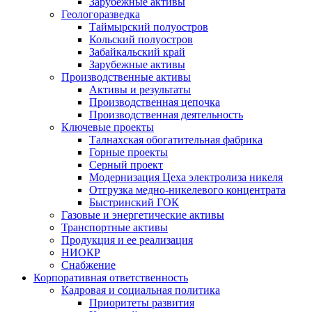
Зарубежные активы
Геологоразведка
Таймырский полуостров
Кольский полуостров
Забайкальский край
Зарубежные активы
Производственные активы
Активы и результаты
Производственная цепочка
Производственная деятельность
Ключевые проекты
Талнахская обогатительная фабрика
Горные проекты
Серный проект
Модернизация Цеха электролиза никеля
Отгрузка медно-никелевого концентрата
Быстринский ГОК
Газовые и энергетические активы
Транспортные активы
Продукция и ее реализация
НИОКР
Снабжение
Корпоративная ответственность
Кадровая и социальная политика
Приоритеты развития