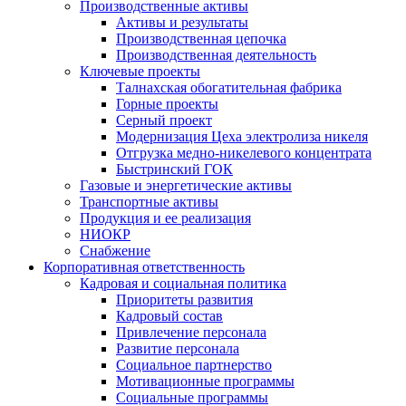
Производственные активы
Активы и результаты
Производственная цепочка
Производственная деятельность
Ключевые проекты
Талнахская обогатительная фабрика
Горные проекты
Серный проект
Модернизация Цеха электролиза никеля
Отгрузка медно-никелевого концентрата
Быстринский ГОК
Газовые и энергетические активы
Транспортные активы
Продукция и ее реализация
НИОКР
Снабжение
Корпоративная ответственность
Кадровая и социальная политика
Приоритеты развития
Кадровый состав
Привлечение персонала
Развитие персонала
Социальное партнерство
Мотивационные программы
Социальные программы