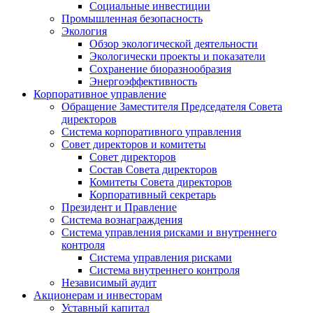
Социальные инвестиции
Промышленная безопасность
Экология
Обзор экологической деятельности
Экологически проекты и показатели
Сохранение биоразнообразия
Энергоэффективность
Корпоративное управление
Обращение Заместителя Председателя Совета
директоров
Система корпоративного управления
Совет директоров и комитеты
Совет директоров
Состав Совета директоров
Комитеты Совета директоров
Корпоративный секретарь
Президент и Правление
Система вознаграждения
Система управления рисками и внутреннего
контроля
Система управления рисками
Система внутреннего контроля
Независимый аудит
Акционерам и инвесторам
Уставный капитал