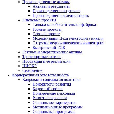
Производственные активы
Активы и результаты
Производственная цепочка
Производственная деятельность
Ключевые проекты
Талнахская обогатительная фабрика
Горные проекты
Серный проект
Модернизация Цеха электролиза никеля
Отгрузка медно-никелевого концентрата
Быстринский ГОК
Газовые и энергетические активы
Транспортные активы
Продукция и ее реализация
НИОКР
Снабжение
Корпоративная ответственность
Кадровая и социальная политика
Приоритеты развития
Кадровый состав
Привлечение персонала
Развитие персонала
Социальное партнерство
Мотивационные программы
Социальные программы