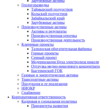
Зарубежные активы
Геологоразведка
Таймырский полуостров
Кольский полуостров
Забайкальский край
Зарубежные активы
Производственные активы
Активы и результаты
Производственная цепочка
Производственная деятельность
Ключевые проекты
Талнахская обогатительная фабрика
Горные проекты
Серный проект
Модернизация Цеха электролиза никеля
Отгрузка медно-никелевого концентрата
Быстринский ГОК
Газовые и энергетические активы
Транспортные активы
Продукция и ее реализация
НИОКР
Снабжение
Корпоративная ответственность
Кадровая и социальная политика
Приоритеты развития