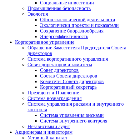
Социальные инвестиции
Промышленная безопасность
Экология
Обзор экологической деятельности
Экологически проекты и показатели
Сохранение биоразнообразия
Энергоэффективность
Корпоративное управление
Обращение Заместителя Председателя Совета
директоров
Система корпоративного управления
Совет директоров и комитеты
Совет директоров
Состав Совета директоров
Комитеты Совета директоров
Корпоративный секретарь
Президент и Правление
Система вознаграждения
Система управления рисками и внутреннего
контроля
Система управления рисками
Система внутреннего контроля
Независимый аудит
Акционерам и инвесторам
Уставный капитал