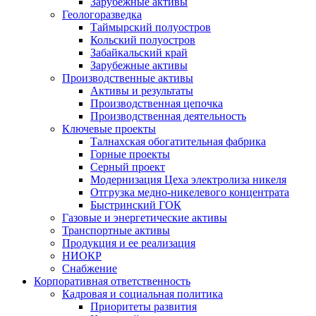
Зарубежные активы
Геологоразведка
Таймырский полуостров
Кольский полуостров
Забайкальский край
Зарубежные активы
Производственные активы
Активы и результаты
Производственная цепочка
Производственная деятельность
Ключевые проекты
Талнахская обогатительная фабрика
Горные проекты
Серный проект
Модернизация Цеха электролиза никеля
Отгрузка медно-никелевого концентрата
Быстринский ГОК
Газовые и энергетические активы
Транспортные активы
Продукция и ее реализация
НИОКР
Снабжение
Корпоративная ответственность
Кадровая и социальная политика
Приоритеты развития