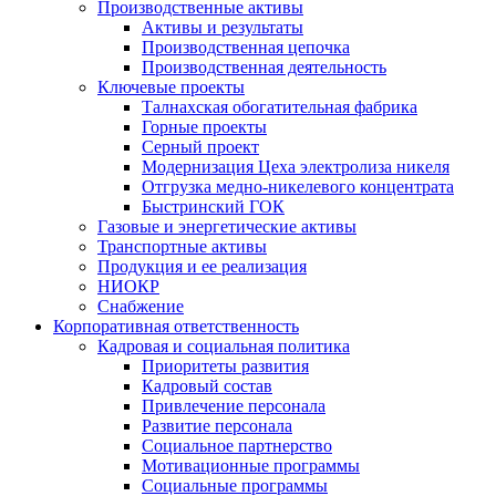
Производственные активы
Активы и результаты
Производственная цепочка
Производственная деятельность
Ключевые проекты
Талнахская обогатительная фабрика
Горные проекты
Серный проект
Модернизация Цеха электролиза никеля
Отгрузка медно-никелевого концентрата
Быстринский ГОК
Газовые и энергетические активы
Транспортные активы
Продукция и ее реализация
НИОКР
Снабжение
Корпоративная ответственность
Кадровая и социальная политика
Приоритеты развития
Кадровый состав
Привлечение персонала
Развитие персонала
Социальное партнерство
Мотивационные программы
Социальные программы