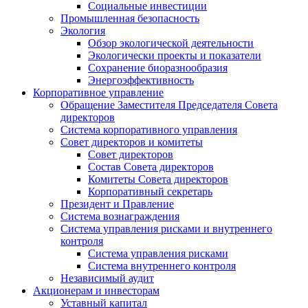
Социальные инвестиции
Промышленная безопасность
Экология
Обзор экологической деятельности
Экологически проекты и показатели
Сохранение биоразнообразия
Энергоэффективность
Корпоративное управление
Обращение Заместителя Председателя Совета
директоров
Система корпоративного управления
Совет директоров и комитеты
Совет директоров
Состав Совета директоров
Комитеты Совета директоров
Корпоративный секретарь
Президент и Правление
Система вознаграждения
Система управления рисками и внутреннего
контроля
Система управления рисками
Система внутреннего контроля
Независимый аудит
Акционерам и инвесторам
Уставный капитал