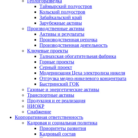
Геологоразведка
Таймырский полуостров
Кольский полуостров
Забайкальский край
Зарубежные активы
Производственные активы
Активы и результаты
Производственная цепочка
Производственная деятельность
Ключевые проекты
Талнахская обогатительная фабрика
Горные проекты
Серный проект
Модернизация Цеха электролиза никеля
Отгрузка медно-никелевого концентрата
Быстринский ГОК
Газовые и энергетические активы
Транспортные активы
Продукция и ее реализация
НИОКР
Снабжение
Корпоративная ответственность
Кадровая и социальная политика
Приоритеты развития
Кадровый состав