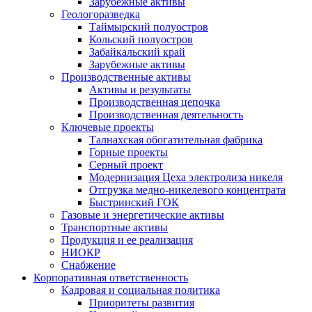
Зарубежные активы
Геологоразведка
Таймырский полуостров
Кольский полуостров
Забайкальский край
Зарубежные активы
Производственные активы
Активы и результаты
Производственная цепочка
Производственная деятельность
Ключевые проекты
Талнахская обогатительная фабрика
Горные проекты
Серный проект
Модернизация Цеха электролиза никеля
Отгрузка медно-никелевого концентрата
Быстринский ГОК
Газовые и энергетические активы
Транспортные активы
Продукция и ее реализация
НИОКР
Снабжение
Корпоративная ответственность
Кадровая и социальная политика
Приоритеты развития