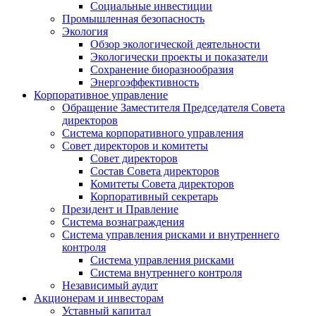
Социальные инвестиции
Промышленная безопасность
Экология
Обзор экологической деятельности
Экологически проекты и показатели
Сохранение биоразнообразия
Энергоэффективность
Корпоративное управление
Обращение Заместителя Председателя Совета
директоров
Система корпоративного управления
Совет директоров и комитеты
Совет директоров
Состав Совета директоров
Комитеты Совета директоров
Корпоративный секретарь
Президент и Правление
Система вознаграждения
Система управления рисками и внутреннего
контроля
Система управления рисками
Система внутреннего контроля
Независимый аудит
Акционерам и инвесторам
Уставный капитал