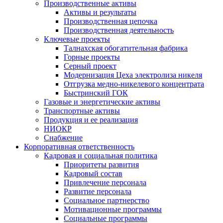
Производственные активы
Активы и результаты
Производственная цепочка
Производственная деятельность
Ключевые проекты
Талнахская обогатительная фабрика
Горные проекты
Серный проект
Модернизация Цеха электролиза никеля
Отгрузка медно-никелевого концентрата
Быстринский ГОК
Газовые и энергетические активы
Транспортные активы
Продукция и ее реализация
НИОКР
Снабжение
Корпоративная ответственность
Кадровая и социальная политика
Приоритеты развития
Кадровый состав
Привлечение персонала
Развитие персонала
Социальное партнерство
Мотивационные программы
Социальные программы