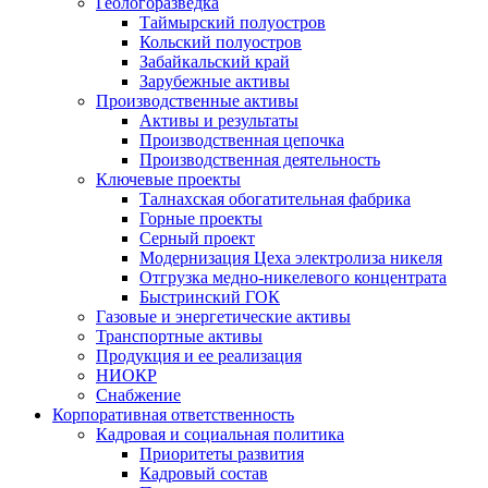
Геологоразведка
Таймырский полуостров
Кольский полуостров
Забайкальский край
Зарубежные активы
Производственные активы
Активы и результаты
Производственная цепочка
Производственная деятельность
Ключевые проекты
Талнахская обогатительная фабрика
Горные проекты
Серный проект
Модернизация Цеха электролиза никеля
Отгрузка медно-никелевого концентрата
Быстринский ГОК
Газовые и энергетические активы
Транспортные активы
Продукция и ее реализация
НИОКР
Снабжение
Корпоративная ответственность
Кадровая и социальная политика
Приоритеты развития
Кадровый состав