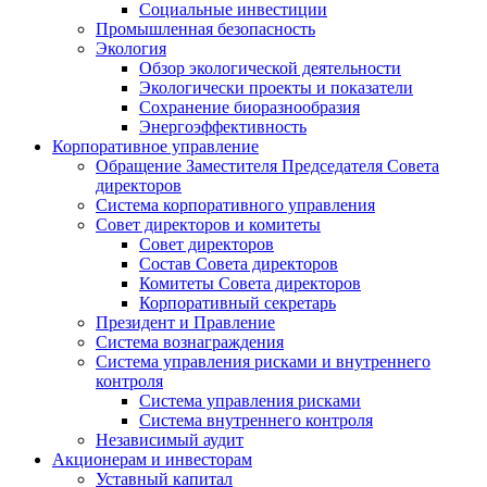
Социальные инвестиции
Промышленная безопасность
Экология
Обзор экологической деятельности
Экологически проекты и показатели
Сохранение биоразнообразия
Энергоэффективность
Корпоративное управление
Обращение Заместителя Председателя Совета
директоров
Система корпоративного управления
Совет директоров и комитеты
Совет директоров
Состав Совета директоров
Комитеты Совета директоров
Корпоративный секретарь
Президент и Правление
Система вознаграждения
Система управления рисками и внутреннего
контроля
Система управления рисками
Система внутреннего контроля
Независимый аудит
Акционерам и инвесторам
Уставный капитал