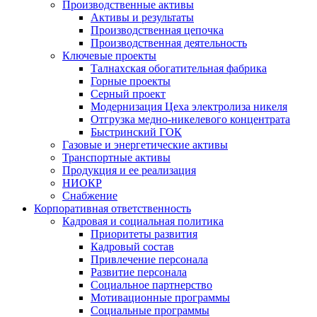
Производственные активы
Активы и результаты
Производственная цепочка
Производственная деятельность
Ключевые проекты
Талнахская обогатительная фабрика
Горные проекты
Серный проект
Модернизация Цеха электролиза никеля
Отгрузка медно-никелевого концентрата
Быстринский ГОК
Газовые и энергетические активы
Транспортные активы
Продукция и ее реализация
НИОКР
Снабжение
Корпоративная ответственность
Кадровая и социальная политика
Приоритеты развития
Кадровый состав
Привлечение персонала
Развитие персонала
Социальное партнерство
Мотивационные программы
Социальные программы