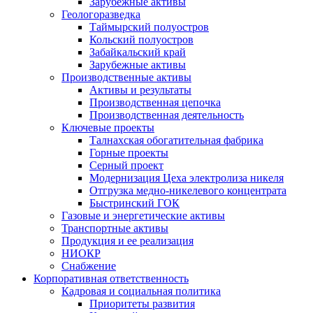
Зарубежные активы
Геологоразведка
Таймырский полуостров
Кольский полуостров
Забайкальский край
Зарубежные активы
Производственные активы
Активы и результаты
Производственная цепочка
Производственная деятельность
Ключевые проекты
Талнахская обогатительная фабрика
Горные проекты
Серный проект
Модернизация Цеха электролиза никеля
Отгрузка медно-никелевого концентрата
Быстринский ГОК
Газовые и энергетические активы
Транспортные активы
Продукция и ее реализация
НИОКР
Снабжение
Корпоративная ответственность
Кадровая и социальная политика
Приоритеты развития