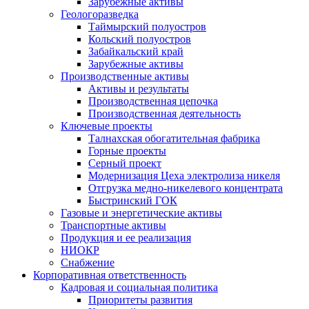
Зарубежные активы
Геологоразведка
Таймырский полуостров
Кольский полуостров
Забайкальский край
Зарубежные активы
Производственные активы
Активы и результаты
Производственная цепочка
Производственная деятельность
Ключевые проекты
Талнахская обогатительная фабрика
Горные проекты
Серный проект
Модернизация Цеха электролиза никеля
Отгрузка медно-никелевого концентрата
Быстринский ГОК
Газовые и энергетические активы
Транспортные активы
Продукция и ее реализация
НИОКР
Снабжение
Корпоративная ответственность
Кадровая и социальная политика
Приоритеты развития