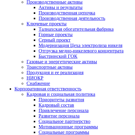
Производственные активы
Активы и результаты
Производственная цепочка
Производственная деятельность
Ключевые проекты
Талнахская обогатительная фабрика
Горные проекты
Серный проект
Модернизация Цеха электролиза никеля
Отгрузка медно-никелевого концентрата
Быстринский ГОК
Газовые и энергетические активы
Транспортные активы
Продукция и ее реализация
НИОКР
Снабжение
Корпоративная ответственность
Кадровая и социальная политика
Приоритеты развития
Кадровый состав
Привлечение персонала
Развитие персонала
Социальное партнерство
Мотивационные программы
Социальные программы