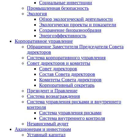
Социальные инвестиции
Промышленная безопасность
Экология
Обзор экологической деятельности
Экологически проекты и показатели
Сохранение биоразнообразия
Энергоэффективность
Корпоративное управление
Обращение Заместителя Председателя Совета
директоров
Система корпоративного управления
Совет директоров и комитеты
Совет директоров
Состав Совета директоров
Комитеты Совета директоров
Корпоративный секретарь
Президент и Правление
Система вознаграждения
Система управления рисками и внутреннего
контроля
Система управления рисками
Система внутреннего контроля
Независимый аудит
Акционерам и инвесторам
Уставный капитал