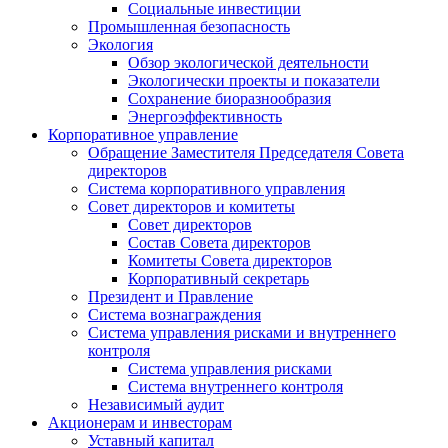
Социальные инвестиции
Промышленная безопасность
Экология
Обзор экологической деятельности
Экологически проекты и показатели
Сохранение биоразнообразия
Энергоэффективность
Корпоративное управление
Обращение Заместителя Председателя Совета
директоров
Система корпоративного управления
Совет директоров и комитеты
Совет директоров
Состав Совета директоров
Комитеты Совета директоров
Корпоративный секретарь
Президент и Правление
Система вознаграждения
Система управления рисками и внутреннего
контроля
Система управления рисками
Система внутреннего контроля
Независимый аудит
Акционерам и инвесторам
Уставный капитал