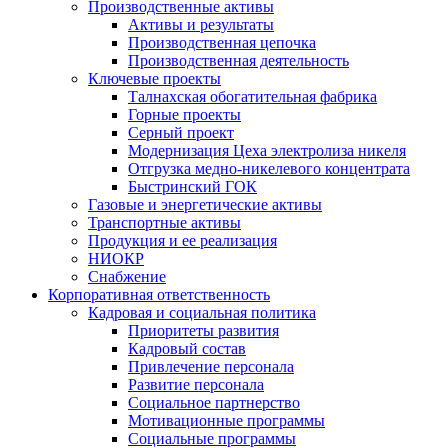
Производственные активы
Активы и результаты
Производственная цепочка
Производственная деятельность
Ключевые проекты
Талнахская обогатительная фабрика
Горные проекты
Серный проект
Модернизация Цеха электролиза никеля
Отгрузка медно-никелевого концентрата
Быстринский ГОК
Газовые и энергетические активы
Транспортные активы
Продукция и ее реализация
НИОКР
Снабжение
Корпоративная ответственность
Кадровая и социальная политика
Приоритеты развития
Кадровый состав
Привлечение персонала
Развитие персонала
Социальное партнерство
Мотивационные программы
Социальные программы