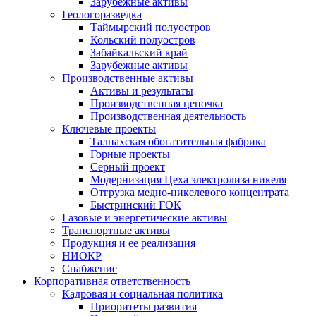
Зарубежные активы
Геологоразведка
Таймырский полуостров
Кольский полуостров
Забайкальский край
Зарубежные активы
Производственные активы
Активы и результаты
Производственная цепочка
Производственная деятельность
Ключевые проекты
Талнахская обогатительная фабрика
Горные проекты
Серный проект
Модернизация Цеха электролиза никеля
Отгрузка медно-никелевого концентрата
Быстринский ГОК
Газовые и энергетические активы
Транспортные активы
Продукция и ее реализация
НИОКР
Снабжение
Корпоративная ответственность
Кадровая и социальная политика
Приоритеты развития