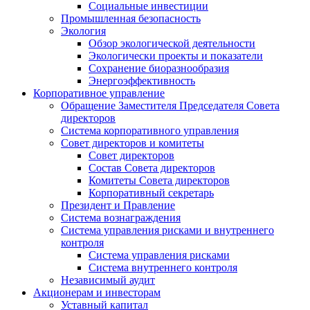
Социальные инвестиции
Промышленная безопасность
Экология
Обзор экологической деятельности
Экологически проекты и показатели
Сохранение биоразнообразия
Энергоэффективность
Корпоративное управление
Обращение Заместителя Председателя Совета
директоров
Система корпоративного управления
Совет директоров и комитеты
Совет директоров
Состав Совета директоров
Комитеты Совета директоров
Корпоративный секретарь
Президент и Правление
Система вознаграждения
Система управления рисками и внутреннего
контроля
Система управления рисками
Система внутреннего контроля
Независимый аудит
Акционерам и инвесторам
Уставный капитал