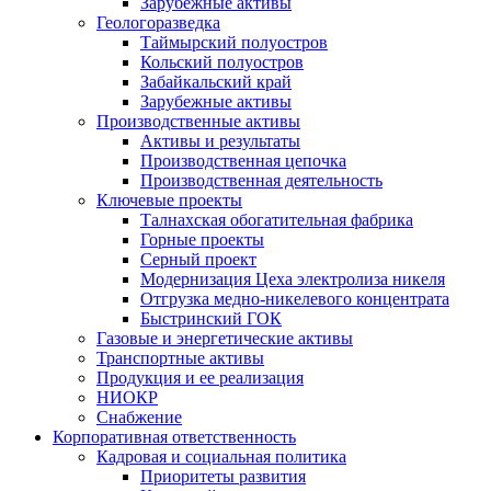
Зарубежные активы
Геологоразведка
Таймырский полуостров
Кольский полуостров
Забайкальский край
Зарубежные активы
Производственные активы
Активы и результаты
Производственная цепочка
Производственная деятельность
Ключевые проекты
Талнахская обогатительная фабрика
Горные проекты
Серный проект
Модернизация Цеха электролиза никеля
Отгрузка медно-никелевого концентрата
Быстринский ГОК
Газовые и энергетические активы
Транспортные активы
Продукция и ее реализация
НИОКР
Снабжение
Корпоративная ответственность
Кадровая и социальная политика
Приоритеты развития