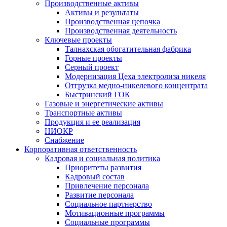
Производственные активы
Активы и результаты
Производственная цепочка
Производственная деятельность
Ключевые проекты
Талнахская обогатительная фабрика
Горные проекты
Серный проект
Модернизация Цеха электролиза никеля
Отгрузка медно-никелевого концентрата
Быстринский ГОК
Газовые и энергетические активы
Транспортные активы
Продукция и ее реализация
НИОКР
Снабжение
Корпоративная ответственность
Кадровая и социальная политика
Приоритеты развития
Кадровый состав
Привлечение персонала
Развитие персонала
Социальное партнерство
Мотивационные программы
Социальные программы