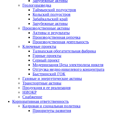
Зарубежные активы
Геологоразведка
Таймырский полуостров
Кольский полуостров
Забайкальский край
Зарубежные активы
Производственные активы
Активы и результаты
Производственная цепочка
Производственная деятельность
Ключевые проекты
Талнахская обогатительная фабрика
Горные проекты
Серный проект
Модернизация Цеха электролиза никеля
Отгрузка медно-никелевого концентрата
Быстринский ГОК
Газовые и энергетические активы
Транспортные активы
Продукция и ее реализация
НИОКР
Снабжение
Корпоративная ответственность
Кадровая и социальная политика
Приоритеты развития