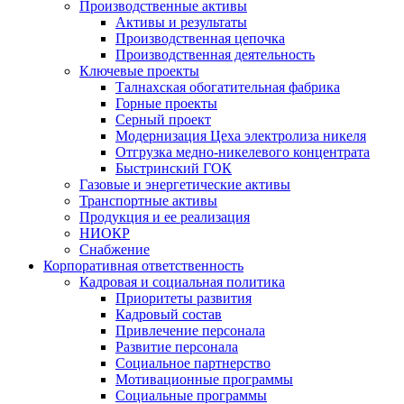
Производственные активы
Активы и результаты
Производственная цепочка
Производственная деятельность
Ключевые проекты
Талнахская обогатительная фабрика
Горные проекты
Серный проект
Модернизация Цеха электролиза никеля
Отгрузка медно-никелевого концентрата
Быстринский ГОК
Газовые и энергетические активы
Транспортные активы
Продукция и ее реализация
НИОКР
Снабжение
Корпоративная ответственность
Кадровая и социальная политика
Приоритеты развития
Кадровый состав
Привлечение персонала
Развитие персонала
Социальное партнерство
Мотивационные программы
Социальные программы