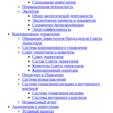
Социальные инвестиции
Промышленная безопасность
Экология
Обзор экологической деятельности
Экологически проекты и показатели
Сохранение биоразнообразия
Энергоэффективность
Корпоративное управление
Обращение Заместителя Председателя Совета
директоров
Система корпоративного управления
Совет директоров и комитеты
Совет директоров
Состав Совета директоров
Комитеты Совета директоров
Корпоративный секретарь
Президент и Правление
Система вознаграждения
Система управления рисками и внутреннего
контроля
Система управления рисками
Система внутреннего контроля
Независимый аудит
Акционерам и инвесторам
Уставный капитал