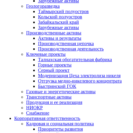
Зарубежные активы
Геологоразведка
Таймырский полуостров
Кольский полуостров
Забайкальский край
Зарубежные активы
Производственные активы
Активы и результаты
Производственная цепочка
Производственная деятельность
Ключевые проекты
Талнахская обогатительная фабрика
Горные проекты
Серный проект
Модернизация Цеха электролиза никеля
Отгрузка медно-никелевого концентрата
Быстринский ГОК
Газовые и энергетические активы
Транспортные активы
Продукция и ее реализация
НИОКР
Снабжение
Корпоративная ответственность
Кадровая и социальная политика
Приоритеты развития