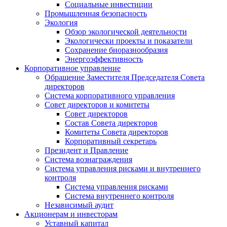
Социальные инвестиции
Промышленная безопасность
Экология
Обзор экологической деятельности
Экологически проекты и показатели
Сохранение биоразнообразия
Энергоэффективность
Корпоративное управление
Обращение Заместителя Председателя Совета
директоров
Система корпоративного управления
Совет директоров и комитеты
Совет директоров
Состав Совета директоров
Комитеты Совета директоров
Корпоративный секретарь
Президент и Правление
Система вознаграждения
Система управления рисками и внутреннего
контроля
Система управления рисками
Система внутреннего контроля
Независимый аудит
Акционерам и инвесторам
Уставный капитал