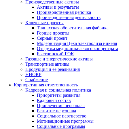
Производственные активы
Активы и результаты
Производственная цепочка
Производственная деятельность
Ключевые проекты
Талнахская обогатительная фабрика
Горные проекты
Серный проект
Модернизация Цеха электролиза никеля
Отгрузка медно-никелевого концентрата
Быстринский ГОК
Газовые и энергетические активы
Транспортные активы
Продукция и ее реализация
НИОКР
Снабжение
Корпоративная ответственность
Кадровая и социальная политика
Приоритеты развития
Кадровый состав
Привлечение персонала
Развитие персонала
Социальное партнерство
Мотивационные программы
Социальные программы