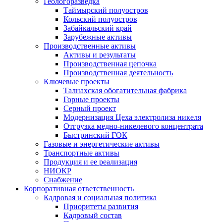
Геологоразведка
Таймырский полуостров
Кольский полуостров
Забайкальский край
Зарубежные активы
Производственные активы
Активы и результаты
Производственная цепочка
Производственная деятельность
Ключевые проекты
Талнахская обогатительная фабрика
Горные проекты
Серный проект
Модернизация Цеха электролиза никеля
Отгрузка медно-никелевого концентрата
Быстринский ГОК
Газовые и энергетические активы
Транспортные активы
Продукция и ее реализация
НИОКР
Снабжение
Корпоративная ответственность
Кадровая и социальная политика
Приоритеты развития
Кадровый состав