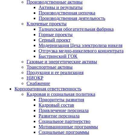
Производственные активы
Активы и результаты
Производственная цепочка
Производственная деятельность
Ключевые проекты
Талнахская обогатительная фабрика
Горные проекты
Серный проект
Модернизация Цеха электролиза никеля
Отгрузка медно-никелевого концентрата
Быстринский ГОК
Газовые и энергетические активы
Транспортные активы
Продукция и ее реализация
НИОКР
Снабжение
Корпоративная ответственность
Кадровая и социальная политика
Приоритеты развития
Кадровый состав
Привлечение персонала
Развитие персонала
Социальное партнерство
Мотивационные программы
Социальные программы