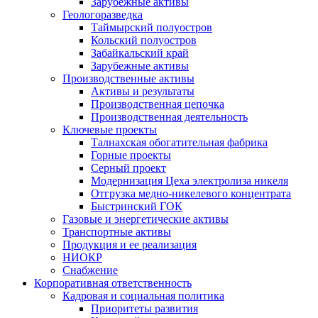
Зарубежные активы
Геологоразведка
Таймырский полуостров
Кольский полуостров
Забайкальский край
Зарубежные активы
Производственные активы
Активы и результаты
Производственная цепочка
Производственная деятельность
Ключевые проекты
Талнахская обогатительная фабрика
Горные проекты
Серный проект
Модернизация Цеха электролиза никеля
Отгрузка медно-никелевого концентрата
Быстринский ГОК
Газовые и энергетические активы
Транспортные активы
Продукция и ее реализация
НИОКР
Снабжение
Корпоративная ответственность
Кадровая и социальная политика
Приоритеты развития