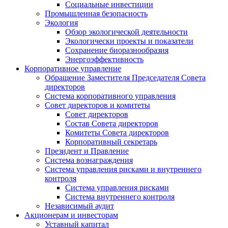
Социальные инвестиции
Промышленная безопасность
Экология
Обзор экологической деятельности
Экологически проекты и показатели
Сохранение биоразнообразия
Энергоэффективность
Корпоративное управление
Обращение Заместителя Председателя Совета
директоров
Система корпоративного управления
Совет директоров и комитеты
Совет директоров
Состав Совета директоров
Комитеты Совета директоров
Корпоративный секретарь
Президент и Правление
Система вознаграждения
Система управления рисками и внутреннего
контроля
Система управления рисками
Система внутреннего контроля
Независимый аудит
Акционерам и инвесторам
Уставный капитал