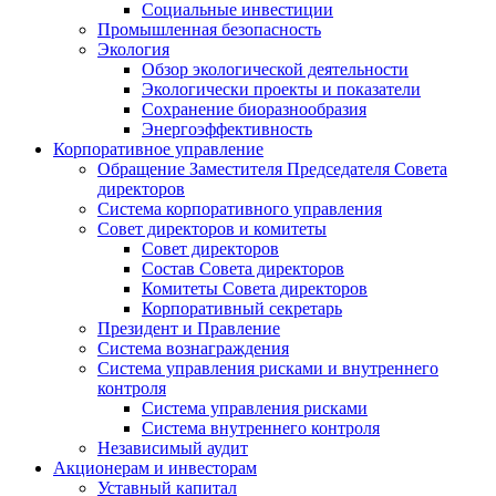
Социальные инвестиции
Промышленная безопасность
Экология
Обзор экологической деятельности
Экологически проекты и показатели
Сохранение биоразнообразия
Энергоэффективность
Корпоративное управление
Обращение Заместителя Председателя Совета
директоров
Система корпоративного управления
Совет директоров и комитеты
Совет директоров
Состав Совета директоров
Комитеты Совета директоров
Корпоративный секретарь
Президент и Правление
Система вознаграждения
Система управления рисками и внутреннего
контроля
Система управления рисками
Система внутреннего контроля
Независимый аудит
Акционерам и инвесторам
Уставный капитал