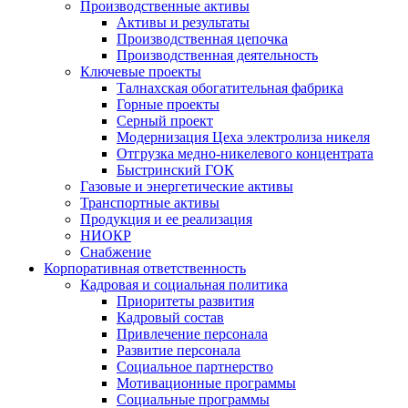
Производственные активы
Активы и результаты
Производственная цепочка
Производственная деятельность
Ключевые проекты
Талнахская обогатительная фабрика
Горные проекты
Серный проект
Модернизация Цеха электролиза никеля
Отгрузка медно-никелевого концентрата
Быстринский ГОК
Газовые и энергетические активы
Транспортные активы
Продукция и ее реализация
НИОКР
Снабжение
Корпоративная ответственность
Кадровая и социальная политика
Приоритеты развития
Кадровый состав
Привлечение персонала
Развитие персонала
Социальное партнерство
Мотивационные программы
Социальные программы