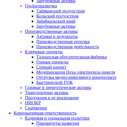
Зарубежные активы
Геологоразведка
Таймырский полуостров
Кольский полуостров
Забайкальский край
Зарубежные активы
Производственные активы
Активы и результаты
Производственная цепочка
Производственная деятельность
Ключевые проекты
Талнахская обогатительная фабрика
Горные проекты
Серный проект
Модернизация Цеха электролиза никеля
Отгрузка медно-никелевого концентрата
Быстринский ГОК
Газовые и энергетические активы
Транспортные активы
Продукция и ее реализация
НИОКР
Снабжение
Корпоративная ответственность
Кадровая и социальная политика
Приоритеты развития