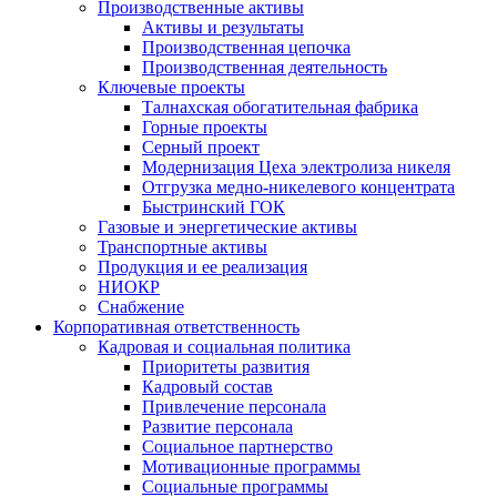
Производственные активы
Активы и результаты
Производственная цепочка
Производственная деятельность
Ключевые проекты
Талнахская обогатительная фабрика
Горные проекты
Серный проект
Модернизация Цеха электролиза никеля
Отгрузка медно-никелевого концентрата
Быстринский ГОК
Газовые и энергетические активы
Транспортные активы
Продукция и ее реализация
НИОКР
Снабжение
Корпоративная ответственность
Кадровая и социальная политика
Приоритеты развития
Кадровый состав
Привлечение персонала
Развитие персонала
Социальное партнерство
Мотивационные программы
Социальные программы