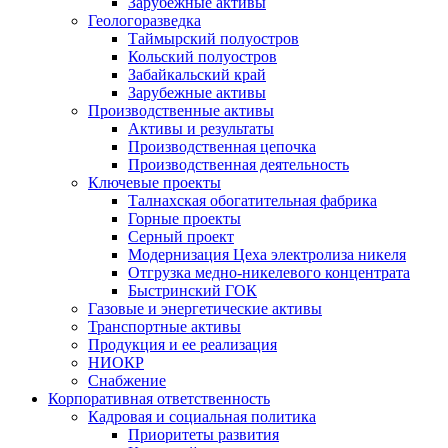
Зарубежные активы
Геологоразведка
Таймырский полуостров
Кольский полуостров
Забайкальский край
Зарубежные активы
Производственные активы
Активы и результаты
Производственная цепочка
Производственная деятельность
Ключевые проекты
Талнахская обогатительная фабрика
Горные проекты
Серный проект
Модернизация Цеха электролиза никеля
Отгрузка медно-никелевого концентрата
Быстринский ГОК
Газовые и энергетические активы
Транспортные активы
Продукция и ее реализация
НИОКР
Снабжение
Корпоративная ответственность
Кадровая и социальная политика
Приоритеты развития