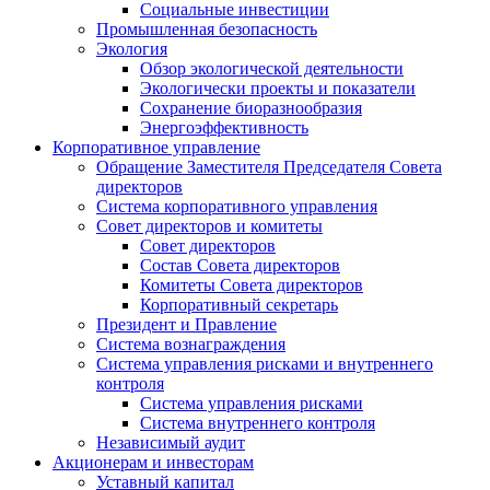
Социальные инвестиции
Промышленная безопасность
Экология
Обзор экологической деятельности
Экологически проекты и показатели
Сохранение биоразнообразия
Энергоэффективность
Корпоративное управление
Обращение Заместителя Председателя Совета
директоров
Система корпоративного управления
Совет директоров и комитеты
Совет директоров
Состав Совета директоров
Комитеты Совета директоров
Корпоративный секретарь
Президент и Правление
Система вознаграждения
Система управления рисками и внутреннего
контроля
Система управления рисками
Система внутреннего контроля
Независимый аудит
Акционерам и инвесторам
Уставный капитал