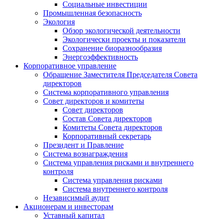
Социальные инвестиции
Промышленная безопасность
Экология
Обзор экологической деятельности
Экологически проекты и показатели
Сохранение биоразнообразия
Энергоэффективность
Корпоративное управление
Обращение Заместителя Председателя Совета
директоров
Система корпоративного управления
Совет директоров и комитеты
Совет директоров
Состав Совета директоров
Комитеты Совета директоров
Корпоративный секретарь
Президент и Правление
Система вознаграждения
Система управления рисками и внутреннего
контроля
Система управления рисками
Система внутреннего контроля
Независимый аудит
Акционерам и инвесторам
Уставный капитал