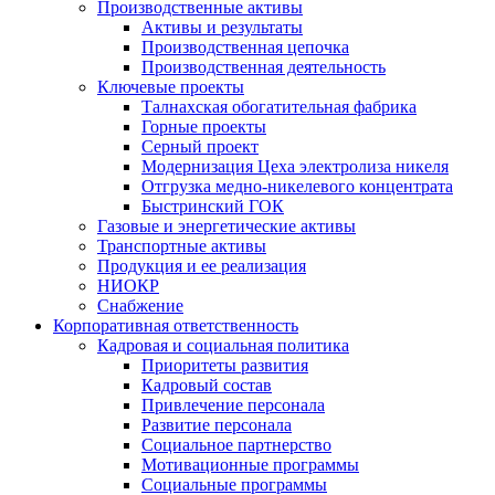
Производственные активы
Активы и результаты
Производственная цепочка
Производственная деятельность
Ключевые проекты
Талнахская обогатительная фабрика
Горные проекты
Серный проект
Модернизация Цеха электролиза никеля
Отгрузка медно-никелевого концентрата
Быстринский ГОК
Газовые и энергетические активы
Транспортные активы
Продукция и ее реализация
НИОКР
Снабжение
Корпоративная ответственность
Кадровая и социальная политика
Приоритеты развития
Кадровый состав
Привлечение персонала
Развитие персонала
Социальное партнерство
Мотивационные программы
Социальные программы