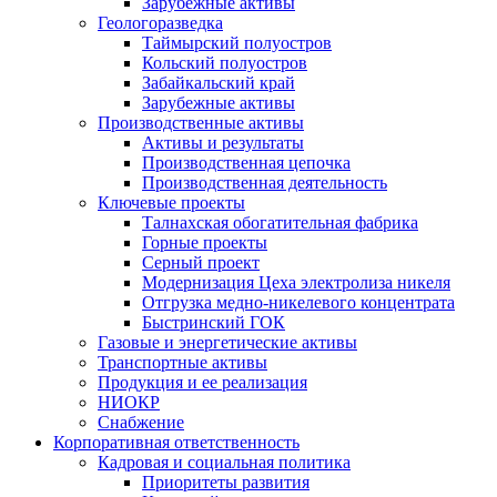
Зарубежные активы
Геологоразведка
Таймырский полуостров
Кольский полуостров
Забайкальский край
Зарубежные активы
Производственные активы
Активы и результаты
Производственная цепочка
Производственная деятельность
Ключевые проекты
Талнахская обогатительная фабрика
Горные проекты
Серный проект
Модернизация Цеха электролиза никеля
Отгрузка медно-никелевого концентрата
Быстринский ГОК
Газовые и энергетические активы
Транспортные активы
Продукция и ее реализация
НИОКР
Снабжение
Корпоративная ответственность
Кадровая и социальная политика
Приоритеты развития