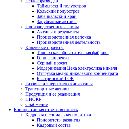
Геологоразведка
Таймырский полуостров
Кольский полуостров
Забайкальский край
Зарубежные активы
Производственные активы
Активы и результаты
Производственная цепочка
Производственная деятельность
Ключевые проекты
Талнахская обогатительная фабрика
Горные проекты
Серный проект
Модернизация Цеха электролиза никеля
Отгрузка медно-никелевого концентрата
Быстринский ГОК
Газовые и энергетические активы
Транспортные активы
Продукция и ее реализация
НИОКР
Снабжение
Корпоративная ответственность
Кадровая и социальная политика
Приоритеты развития
Кадровый состав